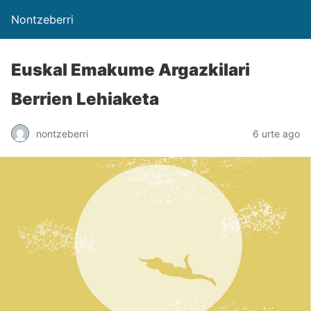
Nontzeberri
Euskal Emakume Argazkilari
Berrien Lehiaketa
nontzeberri
6 urte ago