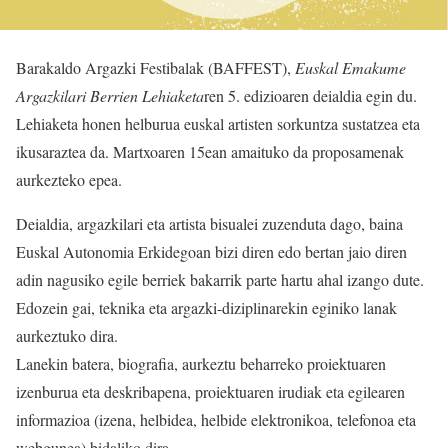
Barakaldo Argazki Festibalak (BAFFEST),
Euskal Emakume
Argazkilari Berrien Lehiaketa
ren 5. edizioaren deialdia egin du.
Lehiaketa honen helburua euskal artisten sorkuntza sustatzea eta
ikusaraztea da. Martxoaren 15ean amaituko da proposamenak
aurkezteko epea.
Deialdia, argazkilari eta artista bisualei zuzenduta dago, baina
Euskal Autonomia Erkidegoan bizi diren edo bertan jaio diren
adin nagusiko egile berriek bakarrik parte hartu ahal izango dute.
Edozein gai, teknika eta argazki-diziplinarekin eginiko lanak
aurkeztuko dira.
Lanekin batera, biografia, aurkeztu beharreko proiektuaren
izenburua eta deskribapena, proiektuaren irudiak eta egilearen
informazioa (izena, helbidea, helbide elektronikoa, telefonoa eta
webgunea) bidaliko dira.