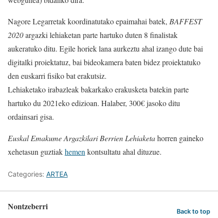
Nagore Legarretak koordinatutako epaimahai batek,
BAFFEST
2020
argazki lehiaketan parte hartuko duten 8 finalistak
aukeratuko ditu. Egile horiek lana aurkeztu ahal izango dute bai
digitalki proiektatuz, bai bideokamera baten bidez proiektatuko
den euskarri fisiko bat erakutsiz.
Lehiaketako irabazleak bakarkako erakusketa batekin parte
hartuko du 2021eko edizioan. Halaber, 300€ jasoko ditu
ordainsari gisa.
Euskal Emakume Argazkilari Berrien Lehiaketa
horren gaineko
xehetasun guztiak
hemen
kontsultatu ahal dituzue.
Categories:
ARTEA
Nontzeberri
Back to top