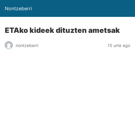
Nontzeberri
ETAko kideek dituzten ametsak
nontzeberri
15 urte ago