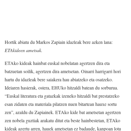
Hortik abiatu du Markos Zapiain idazleak bere azken lana:
ETAkideen ametsak.
ETAko kideak hainbat euskal nobelatan agertzen dira eta
batzuetan soilik, agertzen dira ametsetan. Oinarri harrigarri hori
hartu du idazleak bere saiakera hau abiatzeko eta osatzeko.
Ideiaren hasierak, ostera, EHUko hitzaldi batean du sorburua.
“Euskal literatura eta gatazkak izeneko hitzaldi bat prestatzeko
esan zidaten eta materiala pilatzen nuen bitartean hauxe sortu
zen”, azaldu du Zapiainek. ETAko kide bat ametsetan agertzen
zen nobela guztiak arakatu ditut eta beste hainbestetan, ETAko
kideak agertu arren, hauek ametsetan ez badaude, kanpoan lotu