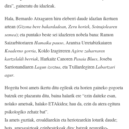
dira”, gaineratu du idazleak.
Hala, Bernardo Atxagaren hiru eleberri daude idazlan ikertuen
artean (
Gizona bere bakardadean, Zeru horiek, Soinujolearen
semea
); eta puntako beste sei idazleren nobela bana: Ramon
Saizarbitoriaren
Hamaika pauso
, Arantxa Urretabizkaiaren
Koaderno gorria
, Koldo Izagirreren
Agirre zaharraren
kartzelaldi berriak
, Harkaitz Canoren
Pasaia Blues
, Joseba
Sarrionandiaren
Lagun izoztua
, eta Txillardegiren
Labartzari
agur
.
Hogeita bost amets ikertu ditu egileak eta horien gaineko gogoeta
batzuk ere plazaratu ditu, baina halarik ere “ezin daiteke esan,
nolako ametsak, halako ETAkidea; hau da, ezin da atera egitura
psikologiko zehatz bat”.
Ia amets guztiak, eroaldiarekin eta heriotzarekin loturik daude;
hots, amesgaiztoak ezinbestekoak dira; batzuk neurotiko-