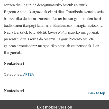
sortzen ditu ingurune desegituraturiko batetik abiaturik.
Begoña Anton-ek argazkiak ekarri ditu. Txarriboda izeneko serie
bat ezarriko du horma zurietan. Laster batean galduko den herri
tradizioaren ikuspegi familiarra. Emakumeak, haragia, aiztoak,…
Nadia Barkatek bere aldetik
Lonas Rojas
izeneko margolanak
presentatu ditu. Gorria da oinarria, ia gorri biolento bat, eta
gainean errotuladorez margoturiko paisaiak eta pertsonak. Lan
ikusgarriak.
Nontzeberri
Categories:
ARTEA
Nontzeberri
Back to top
Exit mobile version