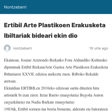
Nontzeberri
Ertibil Arte Plastikoen Erakusketa
Ibiltariak bideari ekin dio
nontzeberri
16 urte ago
Ekainean, Josune Ariztondo Bizkaiko Foru Aldundiko Kulturako
diputatuak Ertibil Bizkaia/Arte Gaztea Arte Plastikoen Erakusketa
Ibiltariaren XXVII. edizioa aurkeztu zuen, Bilboko Rekalde
aretoan.
Ekitaldian ERTIBILen 2010eko edizioan saritu dituzten hiru
artistarik bi izan ziren: Itziar Barrio (margolaria) Begoña Anton
(argazkilaria) eta Nadia Barkate (margolaria)
1983tik, Ertibil sormen-lan berria bistaratu, alderatu eta baloratzen