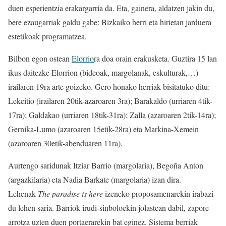
duen esperientzia erakargarria da. Eta, gainera, aldatzen jakin du,
bere ezaugarriak galdu gabe: Bizkaiko herri eta hirietan jarduera
estetikoak programatzea.
Bilbon egon ostean
Elorrio
ra doa orain erakusketa. Guztira 15 lan
ikus daitezke Elorrion (bideoak, margolanak, eskulturak,…)
irailaren 19ra arte goizeko. Gero honako herriak bisitatuko ditu:
Lekeitio (irailaren 20tik-azaroaren 3ra); Barakaldo (urriaren 4tik-
17ra); Galdakao (urriaren 18tik-31ra); Zalla (azaroaren 2tik-14ra);
Gernika-Lumo (azaroaren 15etik-28ra) eta Markina-Xemein
(azaroaren 30etik-abenduaren 11ra).
Aurtengo saridunak Itziar Barrio (margolaria), Begoña Anton
(argazkilaria) eta Nadia Barkate (margolaria) izan dira.
Lehenak
The paradise is here
izeneko proposamenarekin irabazi
du lehen saria. Barriok irudi-sinboloekin jolastean dabil, zapore
arrotza uzten duen portaerarekin bat eginez. Sistema berriak