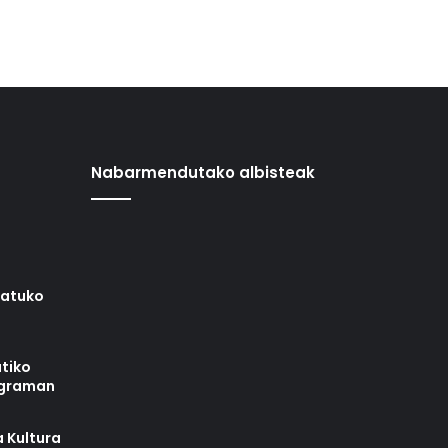
Nabarmendutako albisteak
iatuko
tiko
ograman
 Kultura