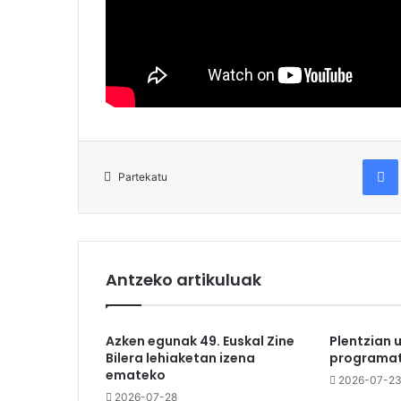
Fac
Partekatu
Antzeko artikuluak
Azken egunak 49. Euskal Zine
Plentzian 
Bilera lehiaketan izena
programat
emateko
2026-07-2
2026-07-28