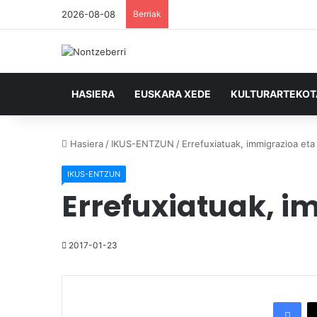
2026-08-08
Berriak
HASIERA
EUSKARA XEDE
KULTURARTEKO
Hasiera
/
IKUS-ENTZUN
/
Errefuxiatuak, immigrazioa eta
IKUS-ENTZUN
Errefuxiatuak, i
2017-01-23
Facebook