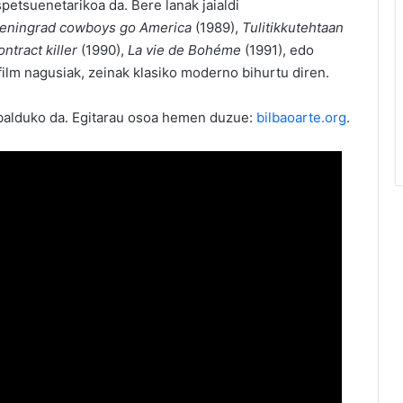
etsuenetarikoa da. Bere lanak jaialdi
eningrad
cowboys go America
(1989),
Tulitikkutehtaan
ontract killer
(1990),
La vie de Bohéme
(1991), edo
 film nagusiak, zeinak klasiko moderno bihurtu diren.
zabalduko da. Egitarau osoa hemen duzue:
bilbaoarte.org
.