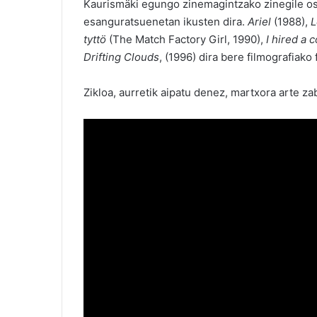
Kaurismäki egungo zinemagintzako zinegile osp
esanguratsuenetan ikusten dira.
Ariel
(1988),
L
tyttö
(The Match Factory Girl, 1990),
I hired a c
Drifting Clouds
, (1996) dira bere filmografiako
Zikloa, aurretik aipatu denez, martxora arte 