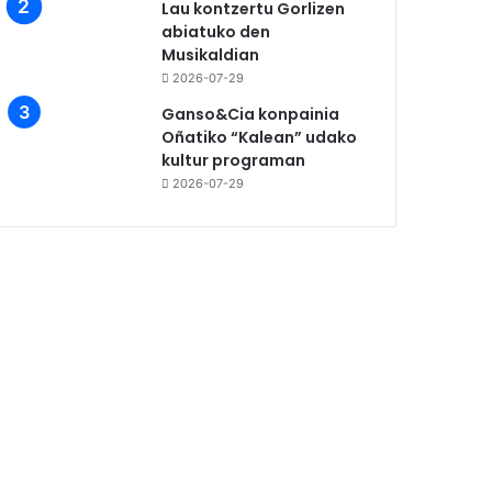
Lau kontzertu Gorlizen
abiatuko den
Musikaldian
2026-07-29
Ganso&Cia konpainia
Oñatiko “Kalean” udako
kultur programan
2026-07-29