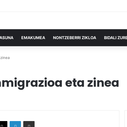
TASUNA
EMAKUMEA
NONTZEBERRI ZIKLOA
BIDALI ZUR
 zinea
mmigrazioa eta zinea
X
LinkedIn
Partekatu e-posta bidez