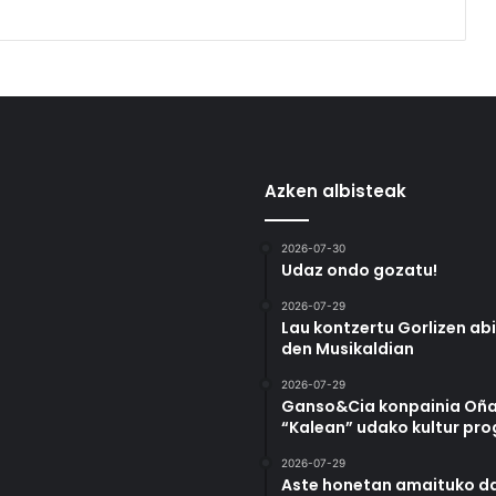
Azken albisteak
2026-07-30
Udaz ondo gozatu!
2026-07-29
Lau kontzertu Gorlizen ab
den Musikaldian
2026-07-29
Ganso&Cia konpainia Oña
“Kalean” udako kultur pr
2026-07-29
Aste honetan amaituko da