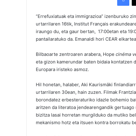
“Errefuxiatuak eta immigrazioa” izenburuko zin
urtarrilaren 16tik, Institut Français erakunde
iraungo du, eta gaur bertan, 17:00etan eta 19:
pantailaratuko da. Emanaldi hori CEAR elkarte
Bilbaoarte zentroaren arabera, Hope
cinéma vé
eta gizon kamerundar baten bidaia kontatzen du
Europara iristeko asmoz.
Hil honetan, halaber, Aki Kaurismäki finlandiar
urtarrilaren 30ean, hain zuzen. Filmak Frantzi
borondatez erbesteraturiko idazle bohemio bat
aritzen da literatoa jendearengandik gertuago 
bizitza lasai horretan murgilduko da mutiko bel
mekanismo hotz eta itsuen kontra borrokatu b