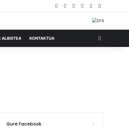
Facebook
X
YouTube
RSS
Ausazko artikul
Sidebar
Bilatu honela
E ALBISTEA
KONTAKTUA
Gure Facebook