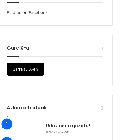
Find us on Facebook
Gure X-a
Jarraitu X-en
Azken albisteak
Udaz ondo gozatu!
2026-07-30