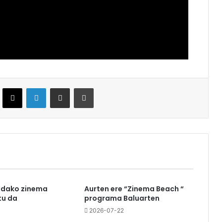
ebook
X
LinkedIn
Partekatu e-posta bidez
Inprimatu
udako zinema
Aurten ere “Zinema Beach “
u da
programa Baluarten
3
2026-07-22