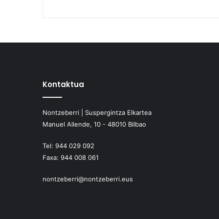
Kontaktua
Nontzeberri | Suspergintza Elkartea
Manuel Allende, 10 - 48010 Bilbao
Tel:
944 029 092
Faxa:
944 008 061
nontzeberri@nontzeberri.eus