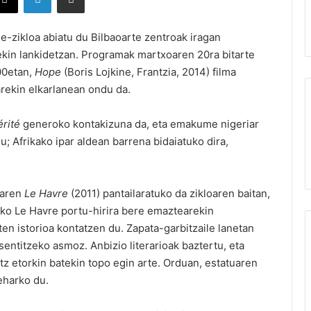
e-zikloa abiatu du Bilbaoarte zentroak iragan
arekin lankidetzan. Programak martxoaren 20ra bitarte
00etan,
Hope
(Boris Lojkine, Frantzia, 2014) filma
arekin elkarlanean ondu da.
rité
generoko kontakizuna da, eta emakume nigeriar
; Afrikako ipar aldean barrena bidaiatuko dira,
raren
Le Havre
(2011) pantailaratuko da zikloaren baitan,
ako Le Havre portu-hirira bere emaztearekin
en istorioa kontatzen du. Zapata-garbitzaile lanetan
sentitzeko asmoz. Anbizio literarioak baztertu, eta
tz etorkin batekin topo egin arte. Orduan, estatuaren
eharko du.