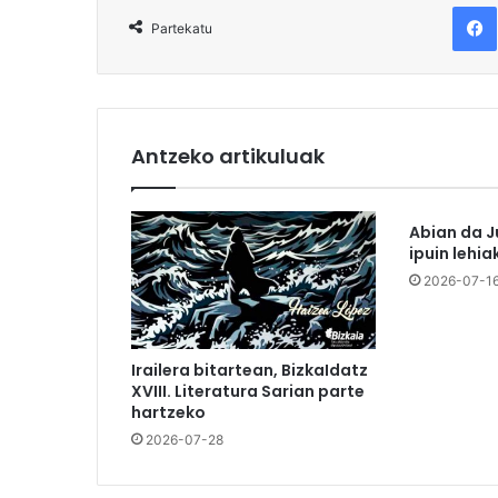
F
Partekatu
Antzeko artikuluak
Abian da J
ipuin lehia
2026-07-1
Irailera bitartean, BizkaIdatz
XVIII. Literatura Sarian parte
hartzeko
2026-07-28