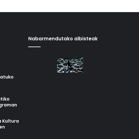
Nabarmendutako albisteak
iatuko
tiko
ograman
 Kultura
zen