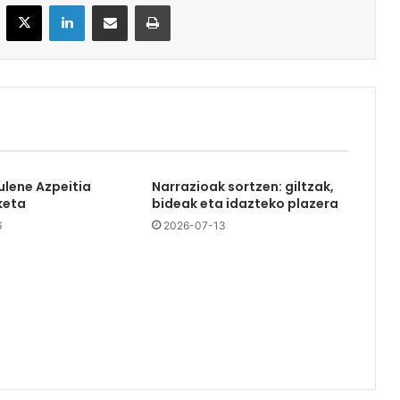
acebook
X
LinkedIn
Partekatu e-posta bidez
Inprimatu
ulene Azpeitia
Narrazioak sortzen: giltzak,
keta
bideak eta idazteko plazera
6
2026-07-13