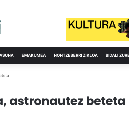
TASUNA
EMAKUMEA
NONTZEBERRI ZIKLOA
BIDALI ZUR
beteta
a, astronautez beteta