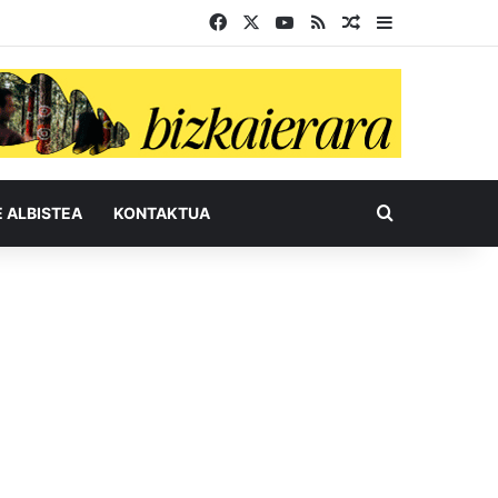
Facebook
X
YouTube
RSS
Ausazko artikul
Sidebar
Bilatu honel
E ALBISTEA
KONTAKTUA