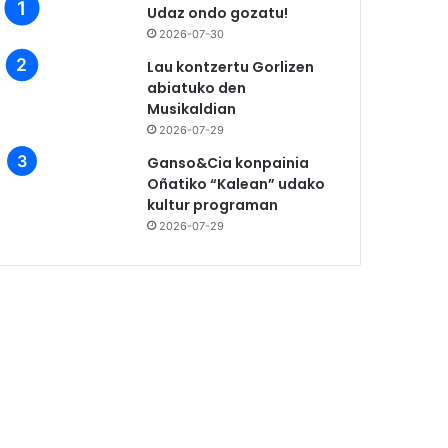
Udaz ondo gozatu!
2026-07-30
Lau kontzertu Gorlizen
abiatuko den
Musikaldian
2026-07-29
Ganso&Cia konpainia
Oñatiko “Kalean” udako
kultur programan
2026-07-29