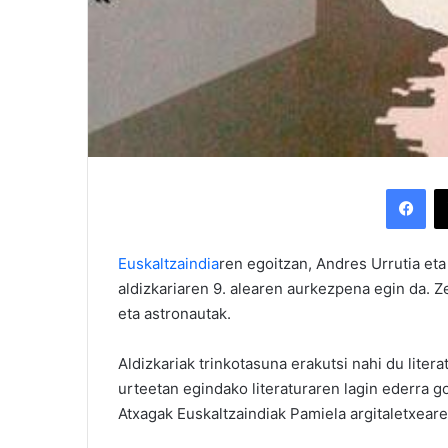
Facebook
Euskaltzaindia
ren egoitzan, Andres Urrutia et
aldizkariaren 9. alearen aurkezpena egin da. Ze
eta astronautak.
Aldizkariak trinkotasuna erakutsi nahi du liter
urteetan egindako literaturaren lagin ederra g
Atxagak Euskaltzaindiak Pamiela argitaletxeare