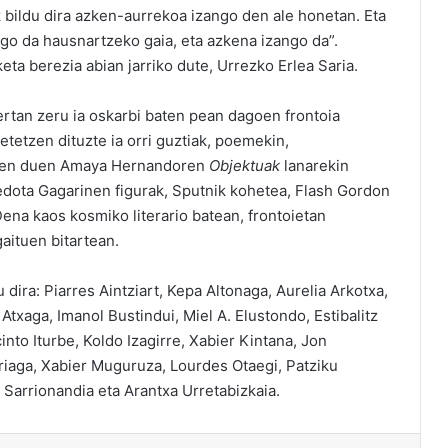
ak bildu dira azken-aurrekoa izango den ale honetan. Eta
go da hausnartzeko gaia, eta azkena izango da”.
eta berezia abian jarriko dute, Urrezko Erlea Saria.
ertan zeru ia oskarbi baten pean dagoen frontoia
etetzen dituzte ia orri guztiak, poemekin,
atzen duen Amaya Hernandoren
Objektuak
lanarekin
 edota Gagarinen figurak, Sputnik kohetea, Flash Gordon
na kaos kosmiko literario batean, frontoietan
aituen bitartean.
 dira: Piarres Aintziart, Kepa Altonaga, Aurelia Arkotxa,
Atxaga, Imanol Bustindui, Miel A. Elustondo, Estibalitz
into Iturbe, Koldo Izagirre, Xabier Kintana, Jon
iaga, Xabier Muguruza, Lourdes Otaegi, Patziku
 Sarrionandia eta Arantxa Urretabizkaia.