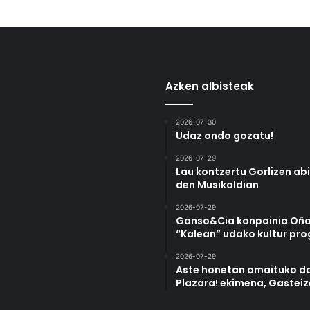
Azken albisteak
2026-07-30
Udaz ondo gozatu!
2026-07-29
Lau kontzertu Gorlizen ab
den Musikaldian
2026-07-29
Ganso&Cia konpainia Oña
“Kalean” udako kultur pr
2026-07-29
Aste honetan amaituko da
Plazara! ekimena, Gastei