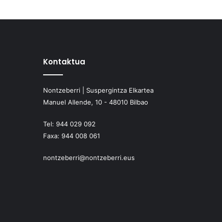
Kontaktua
Nontzeberri | Suspergintza Elkartea
Manuel Allende, 10 - 48010 Bilbao
Tel:
944 029 092
Faxa:
944 008 061
nontzeberri@nontzeberri.eus