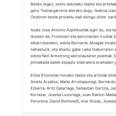
Betiko legez, estilo askotako idazle eta artist
gero “hamargarrena aterako dugu, teatroa izan
Ondoren beste proiektu bati ekingo diote: sarik
Azala Jose Antonio Azpilikuetak egin du, eta b
ikusten da. Frontoien eta astronauten irudiak b
elkarrizketekin, edota Bernardo Atxagak sin
nahasturik, eta ahaztu gabe Laika txakurraren
edota Neil Armstrong astronautaren poemak. De
pilotakada batek espazio sideralera eramaten g
Erlea
9 honetan honako idazle eta artistak bildu
Amets Arzallus, Maite Arroitajauregi, Bernardo 
Ezkerra, Aritz Galarraga, Sebastian Gartzia, Jac
Kortazar, Joseba Luzuriaga, Juan Ramon Madar
Perurena, David Romtvedt, Ixiar Rozas, Joseba