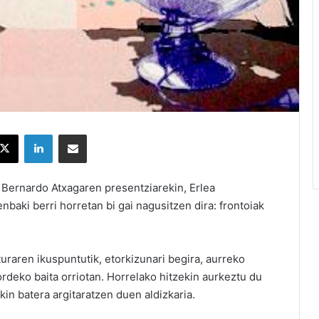
X
LinkedIn
Partekatu e-posta bidez
a Bernardo Atxagaren presentziarekin, Erlea
nbaki berri horretan bi gai nagusitzen dira: frontoiak
aturaren ikuspuntutik, etorkizunari begira, aurreko
ordeko baita orriotan. Horrelako hitzekin aurkeztu du
kin batera argitaratzen duen aldizkaria.