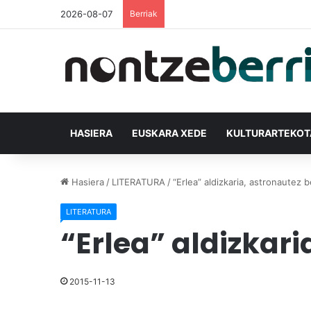
2026-08-07
Berriak
HASIERA
EUSKARA XEDE
KULTURARTEKO
Hasiera
/
LITERATURA
/
“Erlea” aldizkaria, astronautez 
LITERATURA
“Erlea” aldizkari
2015-11-13