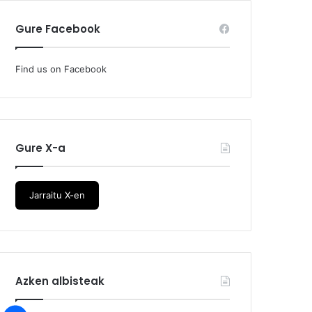
Gure Facebook
Find us on Facebook
Gure X-a
Jarraitu X-en
Azken albisteak