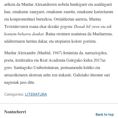
ariketa da Marilar Alexandreren nobela hunkigarri eta asaldagarri
hau, emakume zaurgarri, emakume zauritu, emakume kartzelaratu
eta konprometituei buruzkoa. Orrialdeetan aurrera, Marina
Tsvietáievaren esana ekar dezake gogora:
Denak hil ziren eta nik
kontatu beharra daukat
. Baina oroimen usaintsua da Marilarrena,
udaberriaren lurrina dakar, eta utopiaren kolore gorrizta.
Marilar Aleixandre (Madrid, 1947) feminista da, narraziogilea,
poeta, itzultzailea eta Real Academia Galegako kidea 2017az
gero. Santiagoko Unibertsitatean, pentsamendu kritiko eta
arrazoiketaren alorrean aritu zen irakasle. Galiziako literatur sari
nagusiak jaso ditu.
Categories:
LITERATURA
Nontzeberri
Back to top