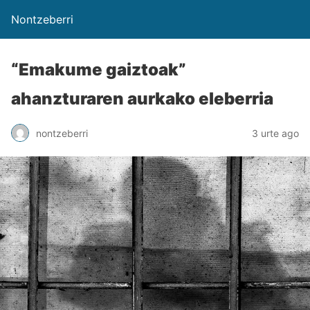
Nontzeberri
“Emakume gaiztoak”
ahanzturaren aurkako eleberria
nontzeberri
3 urte ago