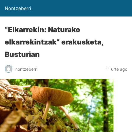
Nontzeberri
“Elkarrekin: Naturako
elkarrekintzak” erakusketa,
Busturian
nontzeberri
11 urte ago