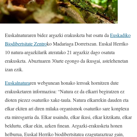
Euskalnaturaren bidez argazki erakusketa bat osatu da
Euskadiko
Biodibertsitate Zentro
ko Madariaga Dorretxean. Euskal Herriko
10 natura-argazkilarik ateratako 21 argazkiz dago osatuta
erakusketa. Abuztuaren 30arte egongo da ikusgai, astelehenetan
izan ezik.
Euskalnatura
ren webgunean honako lerroak hornitzen dute
erakusketaren informazioa: “Natura ez da elkarri begiratzen ez
dioten piezez osaturiko xake-taula. Natura elkarrekin dauden eta
elkar ekiten ari diren milaka organismok osaturiko sare konplexu
eta miresgarria da. Elkar usaindu, elkar ikusi, elkar kitzikatu, elkar
beldurtu, elkar ekin, azken finean. Argazki-erakusketa honen
helburua, Euskal Herriko biodibertsitatea ezagutarazteaz gain,