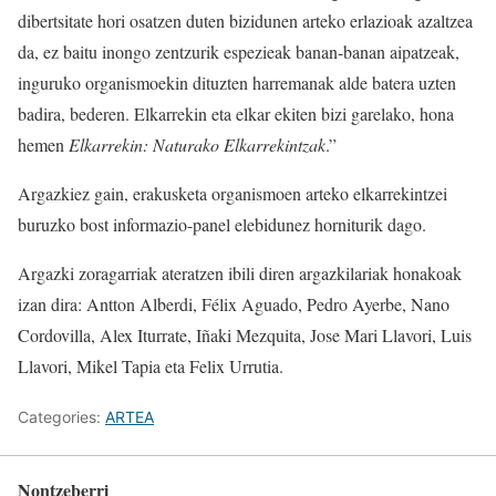
dibertsitate hori osatzen duten bizidunen arteko erlazioak azaltzea
da, ez baitu inongo zentzurik espezieak banan-banan aipatzeak,
inguruko organismoekin dituzten harremanak alde batera uzten
badira, bederen. Elkarrekin eta elkar ekiten bizi garelako, hona
hemen
Elkarrekin: Naturako Elkarrekintzak
.”
Argazkiez gain, erakusketa organismoen arteko elkarrekintzei
buruzko bost informazio-panel elebidunez horniturik dago.
Argazki zoragarriak ateratzen ibili diren argazkilariak honakoak
izan dira: Antton Alberdi, Félix Aguado, Pedro Ayerbe, Nano
Cordovilla, Alex Iturrate, Iñaki Mezquita, Jose Mari Llavori, Luis
Llavori, Mikel Tapia eta Felix Urrutia.
Categories:
ARTEA
Nontzeberri