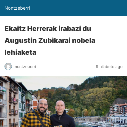
Nontzeberri
Ekaitz Herrerak irabazi du
Augustin Zubikarai nobela
lehiaketa
nontzeberri
9 hilabete ago