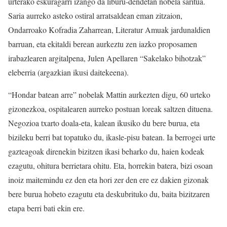
urterako eskuragarri izango da liburu-dendetan nobela saritua.
Saria aurreko asteko ostiral arratsaldean eman zitzaion,
Ondarroako Kofradia Zaharrean, Literatur Amuak jardunaldien
barruan, eta ekitaldi berean aurkeztu zen iazko proposamen
irabazlearen argitalpena, Julen Apellaren “Sakelako bihotzak”
eleberria (argazkian ikusi daitekeena).
“Hondar batean arre” nobelak Mattin aurkezten digu, 60 urteko
gizonezkoa, ospitalearen aurreko postuan loreak saltzen dituena.
Negozioa txarto doala-eta, kalean ikusiko du bere burua, eta
bizileku berri bat topatuko du, ikasle-pisu batean. Ia berrogei urte
gazteagoak direnekin bizitzen ikasi beharko du, haien kodeak
ezagutu, ohitura berrietara ohitu. Eta, horrekin batera, bizi osoan
inoiz maitemindu ez den eta hori zer den ere ez dakien gizonak
bere burua hobeto ezagutu eta deskubrituko du, baita bizitzaren
etapa berri bati ekin ere.