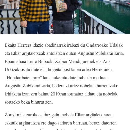
Ekaitz Herrera idazle abadiñarrak irabazi du Ondarroako Udalak
eta Elkar argitaletxeak antolatzen duten Augustin Zubikarai saria.
Epaimahaia Leire Bilbaok, Xabier Mendigurenek eta Ana
Urkizak osatu dute eta, hogeita bost lanen artea Herreraren
“Hondar baten arre” lana aukeratu dute irabazle moduan.
Augustin Zubikarai saria, bederatzi urtez nobela laburrentzako
lehiaketa izan zen baina, 2010ean formatuz aldatu eta nobelak
sortzeko beka bihurtu zen.
Zortzi mila euroko sariaz gain, nobela Elkar argitaletxearen
eskutik argitaratzea ere dago sariaren barruan, beraz, datorren