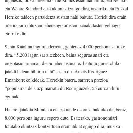
ingelesak, 60ko urteetako The Sonics estatubatuarrak, eta Belako
eta We are Standard euskaldunak izango dira, atzerriko eta Euskal
Herriko taldeen partaidetza sustatu nahi baitute. Horiek dira orain
arte iragarri dituzten lehenengo artisten izenak; laster, gehiago
etorriko dira.
Santa Katalina inguru ederrean, gehienez 4.000 pertsona sartuko
dira. “5.200 lagun sar zitezkeen, baina segurtasunari eta
erosotasunari eman diegu lehentasuna, ez baitugu gurea ohiko
jaialdi batean bihurtu nahi”, esan du Amets Rodriguez
Emankorreko kideak. Horrekin batera, sarreren prezioa
“popularra” dela azpimarratu du Rodriguezek, 55 euroan hiru
egunak.
Halere, jaialdia Mundaka eta eskualde osora zabalduko da; beraz,
8.000 pertsona inguru espero dute. Esaterako, gastronomiari
lotutako ekintzak kontzertuen eremutik at egingo dira; musika-