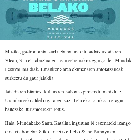
Musika, gastronomia, surfa eta natura ditu ardatz uztailaren
30ean, 31n eta abuztuaren 1ean estreinakoz egingo den Mundaka
Festival jaialdiak. Emankor Sarea ekimenaren antolatzaileak
aurkeztu du gaur jaialdia.
Jaialdiaren bitartez, kulturaren balioa azpimarratu nahi dute,
Urdaibai eskualdeko garapen sozial eta ekonomikoan eragin
baitezake, turismoarekin lotuz.
Hala, Mundakako Santa Katalina inguruan bi eszenatoki izango
dira, eta horietan 80ko urteetako Echo & the Bunnymen