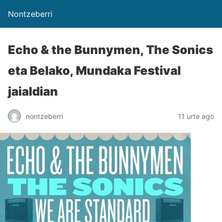
Nontzeberri
Echo & the Bunnymen, The Sonics
eta Belako, Mundaka Festival
jaialdian
nontzeberri
11 urte ago