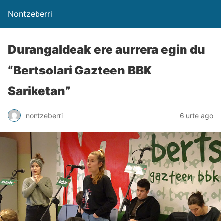
Nontzeberri
Durangaldeak ere aurrera egin du
“Bertsolari Gazteen BBK
Sariketan”
nontzeberri
6 urte ago