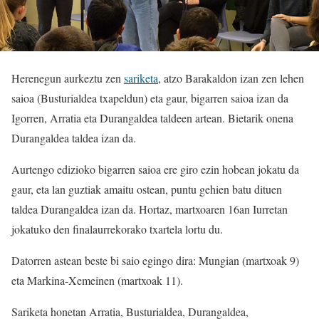
Herenegun aurkeztu zen
sariketa
, atzo Barakaldon izan zen lehen
saioa (Busturialdea txapeldun) eta gaur, bigarren saioa izan da
Igorren, Arratia eta Durangaldea taldeen artean. Bietarik onena
Durangaldea taldea izan da.
Aurtengo edizioko bigarren saioa ere giro ezin hobean jokatu da
gaur, eta lan guztiak amaitu ostean, puntu gehien batu dituen
taldea Durangaldea izan da. Hortaz, martxoaren 16an Iurretan
jokatuko den finalaurrekorako txartela lortu du.
Datorren astean beste bi saio egingo dira: Mungian (martxoak 9)
eta Markina-Xemeinen (martxoak 11).
Sariketa honetan Arratia, Busturialdea, Durangaldea,