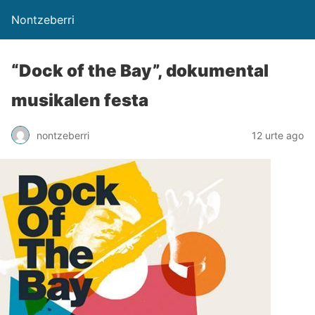
Nontzeberri
“Dock of the Bay”, dokumental
musikalen festa
nontzeberri
12 urte ago