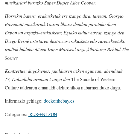
musikariari buruzko Super Duper Alice Cooper.
Horrekin batera, erakusketak ere izango dira, tartean, Giorgio
Bassmatti musikariak Garoa liburu-dendan paratuko duen
Expop up argazki–erakusketa; Egiako kultur etxean izango den
Diego Besné artistaren ilustrazio-erakusketa edo zuzenekoetako
irudiak bilduko dituen Irune Mariscal argazkilariaren Behind The
Scenes.
Kontzertuei dagokienez, jaialdiaren azken egunean, abenduak
17, Dabadaba aretoan izango den
The Suicide of Western
Culture taldearen emanaldi elektronikoa nabarmenduko dugu.
Informazio gehiago:
dockofthebay.es
Categories:
IKUS-ENTZUN