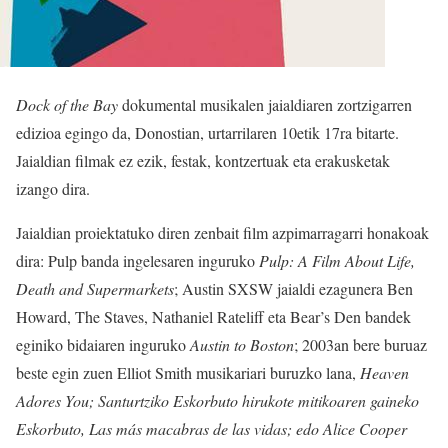
Dock of the Bay
dokumental musikalen jaialdiaren zortzigarren
edizioa egingo da, Donostian, urtarrilaren 10etik 17ra bitarte.
Jaialdian filmak ez ezik, festak, kontzertuak eta erakusketak
izango dira.
Jaialdian proiektatuko diren zenbait film azpimarragarri honakoak
dira: Pulp banda ingelesaren inguruko
Pulp: A Film About Life,
Death and Supermarkets
; Austin SXSW jaialdi ezagunera Ben
Howard, The Staves, Nathaniel Rateliff eta Bear’s Den bandek
eginiko bidaiaren inguruko
Austin to Boston
; 2003an bere buruaz
beste egin zuen Elliot Smith musikariari buruzko lana,
Heaven
Adores You; Santurtziko Eskorbuto hirukote mitikoaren gaineko
Eskorbuto, Las más macabras de las vidas; edo Alice Cooper