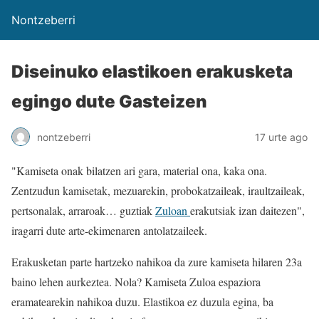
Nontzeberri
Diseinuko elastikoen erakusketa
egingo dute Gasteizen
nontzeberri
17 urte ago
"Kamiseta onak bilatzen ari gara, material ona, kaka ona.
Zentzudun kamisetak, mezuarekin, probokatzaileak, iraultzaileak,
pertsonalak, arraroak… guztiak
Zuloan
erakutsiak izan daitezen",
iragarri dute arte-ekimenaren antolatzaileek.
Erakusketan parte hartzeko nahikoa da zure kamiseta hilaren 23a
baino lehen aurkeztea. Nola? Kamiseta Zuloa espaziora
eramatearekin nahikoa duzu. Elastikoa ez duzula egina, ba