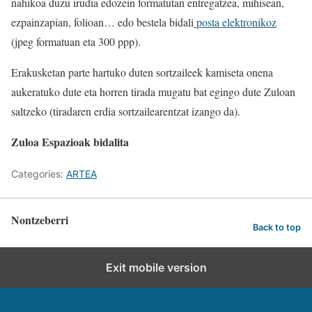
nahikoa duzu irudia edozein formatutan entregatzea, mihisean,
ezpainzapian, folioan… edo bestela bidali
posta elektronikoz
(jpeg formatuan eta 300 ppp).
Erakusketan parte hartuko duten sortzaileek kamiseta onena
aukeratuko dute eta horren tirada mugatu bat egingo dute Zuloan
saltzeko (tiradaren erdia sortzailearentzat izango da).
Zuloa Espazioak bidalita
Categories:
ARTEA
Nontzeberri
Back to top
Exit mobile version