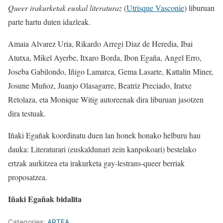
Queer irakurketak euskal literaturaz
(
Utrisque Vasconie
) liburuan
parte hartu duten idazleak.
Amaia Alvarez Uria, Rikardo Arregi Diaz de Heredia, Ibai
Atutxa, Mikel Ayerbe, Itxaro Borda, Ibon Egaña, Angel Erro,
Joseba Gabilondo, Iñigo Lamarca, Gema Lasarte, Kattalin Miner,
Josune Muñoz, Juanjo Olasagarre, Beatriz Preciado, Iratxe
Retolaza, eta Monique Witig autoreenak dira liburuan jasotzen
dira testuak.
Iñaki Egañak koordinatu duen lan honek honako helburu hau
dauka: Literaturari (euskaldunari zein kanpokoari) bestelako
ertzak aurkitzea eta irakurketa gay-lestrans-queer berriak
proposatzea.
Iñaki Egañak bidalita
Categories:
ARTEA