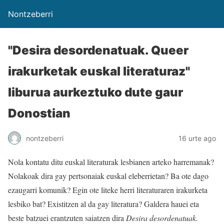
Nontzeberri
"Desira desordenatuak. Queer
irakurketak euskal literaturaz"
liburua aurkeztuko dute gaur
Donostian
nontzeberri
16 urte ago
Nola kontatu ditu euskal literaturak lesbianen arteko harremanak?
Nolakoak dira gay pertsonaiak euskal eleberrietan? Ba ote dago
ezaugarri komunik? Egin ote liteke herri literaturaren irakurketa
lesbiko bat? Existitzen al da gay literatura? Galdera hauei eta
beste batzuei erantzuten saiatzen dira
Desira desordenatuak.