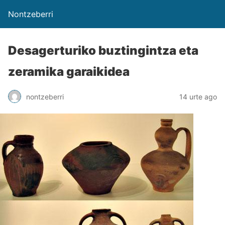
Nontzeberri
Desagerturiko buztingintza eta
zeramika garaikidea
nontzeberri
14 urte ago