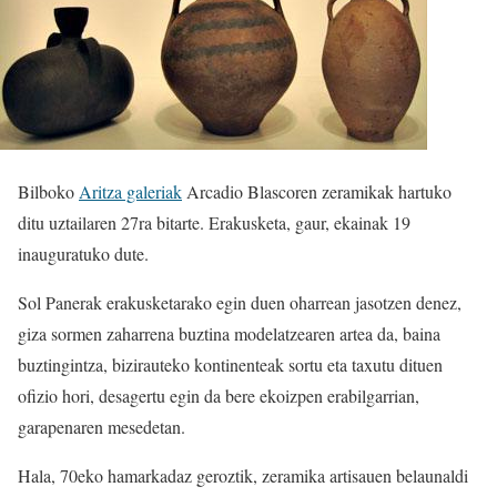
Bilboko
Aritza galeriak
Arcadio Blascoren zeramikak hartuko
ditu uztailaren 27ra bitarte. Erakusketa, gaur, ekainak 19
inauguratuko dute.
Sol Panerak erakusketarako egin duen oharrean jasotzen denez,
giza sormen zaharrena buztina modelatzearen artea da, baina
buztingintza, bizirauteko kontinenteak sortu eta taxutu dituen
ofizio hori, desagertu egin da bere ekoizpen erabilgarrian,
garapenaren mesedetan.
Hala, 70eko hamarkadaz geroztik, zeramika artisauen belaunaldi