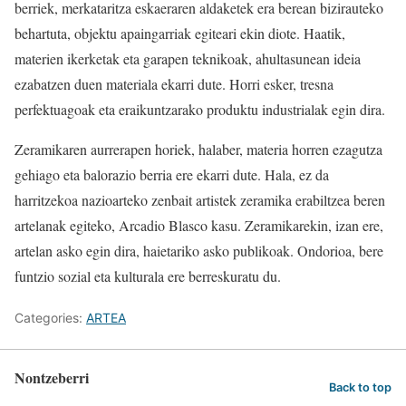
berriek, merkataritza eskaeraren aldaketek era berean bizirauteko
behartuta, objektu apaingarriak egiteari ekin diote. Haatik,
materien ikerketak eta garapen teknikoak, ahultasunean ideia
ezabatzen duen materiala ekarri dute. Horri esker, tresna
perfektuagoak eta eraikuntzarako produktu industrialak egin dira.
Zeramikaren aurrerapen horiek, halaber, materia horren ezagutza
gehiago eta balorazio berria ere ekarri dute. Hala, ez da
harritzekoa nazioarteko zenbait artistek zeramika erabiltzea beren
artelanak egiteko, Arcadio Blasco kasu. Zeramikarekin, izan ere,
artelan asko egin dira, haietariko asko publikoak. Ondorioa, bere
funtzio sozial eta kulturala ere berreskuratu du.
Categories:
ARTEA
Nontzeberri
Back to top