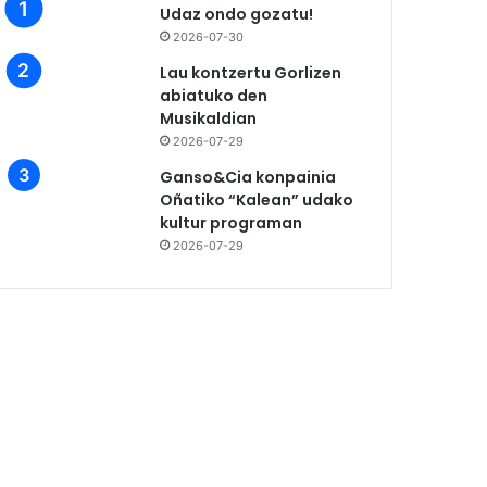
Udaz ondo gozatu!
2026-07-30
Lau kontzertu Gorlizen
abiatuko den
Musikaldian
2026-07-29
Ganso&Cia konpainia
Oñatiko “Kalean” udako
kultur programan
2026-07-29