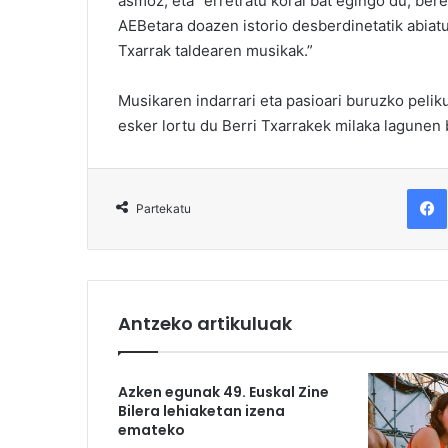
asmoz, eta “erretratu koral bat egingo du, bere
AEBetara doazen istorio desberdinetatik abiatu
Txarrak taldearen musikak.”
Musikaren indarrari eta pasioari buruzko peliku
esker lortu du Berri Txarrakek milaka lagunen b
F
Partekatu
Antzeko artikuluak
Azken egunak 49. Euskal Zine
Bilera lehiaketan izena
emateko