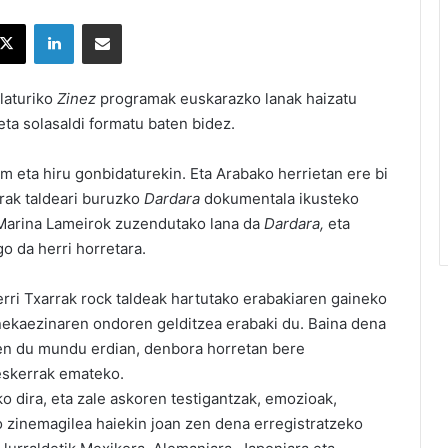
X
LinkedIn
Partekatu e-posta bidez
laturiko
Zinez
programak euskarazko lanak haizatu
 eta solasaldi formatu baten bidez.
lm eta hiru gonbidaturekin. Eta Arabako herrietan ere bi
rrak taldeari buruzko
Dardara
dokumentala ikusteko
Marina Lameirok zuzendutako lana da
Dardara,
eta
o da herri horretara.
Berri Txarrak rock taldeak hartutako erabakiaren gaineko
 nekaezinaren ondoren gelditzea erabaki du. Baina dena
iten du mundu erdian, denbora horretan bere
 eskerrak emateko.
o dira, eta zale askoren testigantzak, emozioak,
o zinemagilea haiekin joan zen dena erregistratzeko