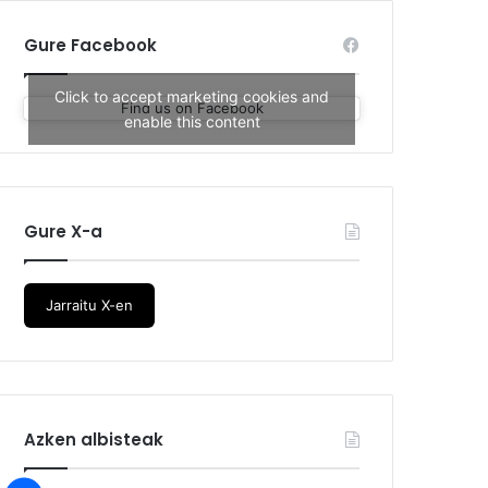
Gure Facebook
Click to accept marketing cookies and
Find us on Facebook
enable this content
Gure X-a
Jarraitu X-en
Azken albisteak