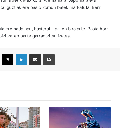
 lurraldetik Mexikora, Alemaniara, Japoniara eta
ta, guztiak ere pasio komun batek markatuta: Berri
la ere bada hau, hasieratik azken bira arte. Pasio horri
izitzaren parte garrantzitsu izatea.
acebook
X
LinkedIn
Partekatu e-posta bidez
Inprimatu