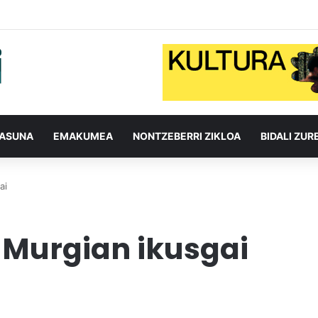
TASUNA
EMAKUMEA
NONTZEBERRI ZIKLOA
BIDALI ZUR
ai
 Murgian ikusgai