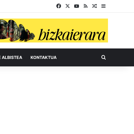
Facebook
X
YouTube
RSS
Ausazko artikul
Sidebar
Bilatu honel
E ALBISTEA
KONTAKTUA