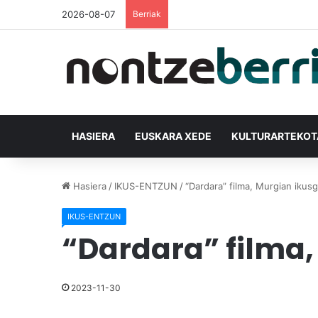
2026-08-07
Berriak
HASIERA
EUSKARA XEDE
KULTURARTEKO
Hasiera
/
IKUS-ENTZUN
/
“Dardara” filma, Murgian ikusg
IKUS-ENTZUN
“Dardara” filma,
2023-11-30