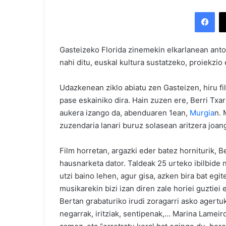
Facebook
Gasteizeko Florida zinemekin elkarlanean anto
nahi ditu, euskal kultura sustatzeko, proiekzio
Udazkenean ziklo abiatu zen Gasteizen, hiru fi
pase eskainiko dira. Hain zuzen ere, Berri Txa
aukera izango da, abenduaren 1ean,
Murgia
n. 
zuzendaria lanari buruz solasean aritzera joang
Film horretan, argazki eder batez horniturik, 
hausnarketa dator. Taldeak 25 urteko ibilbide
utzi baino lehen, agur gisa, azken bira bat eg
musikarekin bizi izan diren zale horiei guztiei
Bertan grabaturiko irudi zoragarri asko agertuk
negarrak, iritziak, sentipenak,… Marina Lameir