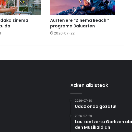
udako zinema
Aurten ere “Zinema Beach “
u da
programa Baluarten
3
2026-07-22
Azken albisteak
2026-07-30
Udaz ondo gozatu!
2026-07-29
Lau kontzertu Gorlizen ab
den Musikaldian