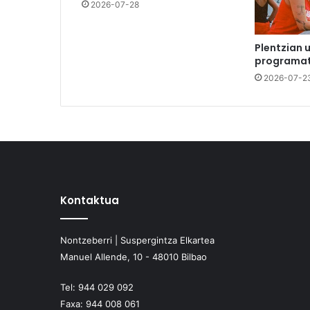
2026-07-28
Plentzian 
programat
2026-07-2
Kontaktua
Nontzeberri | Suspergintza Elkartea
Manuel Allende, 10 - 48010 Bilbao
Tel:
944 029 092
Faxa:
944 008 061