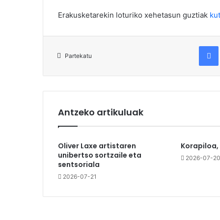
Erakusketarekin loturiko xehetasun guztiak
ku
Fac
Partekatu
Antzeko artikuluak
Oliver Laxe artistaren
Korapiloa,
unibertso sortzaile eta
2026-07-2
sentsoriala
2026-07-21