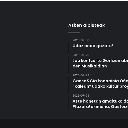
Azken albisteak
2026-07-30
Udaz ondo gozatu!
2026-07-29
Lau kontzertu Gorlizen ab
den Musikaldian
2026-07-29
Ganso&Cia konpainia Oña
“Kalean” udako kultur pr
2026-07-29
Aste honetan amaituko da
Plazara! ekimena, Gastei