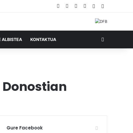
Facebook
X
YouTube
RSS
Ausazko artikul
Sidebar
Bilatu honela
E ALBISTEA
KONTAKTUA
i Donostian
Gure Facebook