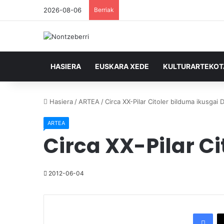
2026-08-06
Berriak
HASIERA
EUSKARA XEDE
KULTURARTEKO
Hasiera
/
ARTEA
/
Circa XX-Pilar Citoler bilduma ikusgai
ARTEA
Circa XX-Pilar C
2012-06-04
Facebook