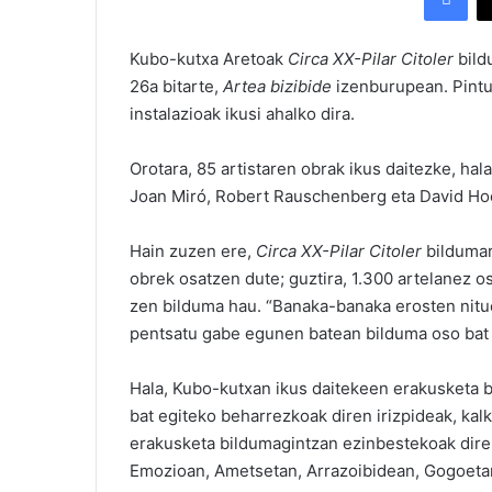
Kubo-kutxa Aretoak
Circa XX-Pilar Citoler
bild
26a bitarte,
Artea bizibide
izenburupean. Pintur
instalazioak ikusi ahalko dira.
Orotara, 85 artistaren obrak ikus daitezke, ha
Joan Miró, Robert Rauschenberg eta David H
Hain zuzen ere,
Circa XX-Pilar Citoler
bildumar
obrek osatzen dute; guztira, 1.300 artelanez os
zen bilduma hau. “Banaka-banaka erosten nitue
pentsatu gabe egunen batean bilduma oso bat bu
Hala, Kubo-kutxan ikus daitekeen erakusketa 
bat egiteko beharrezkoak diren irizpideak, kalk
erakusketa bildumagintzan ezinbestekoak dire
Emozioan, Ametsetan, Arrazoibidean, Gogoetan