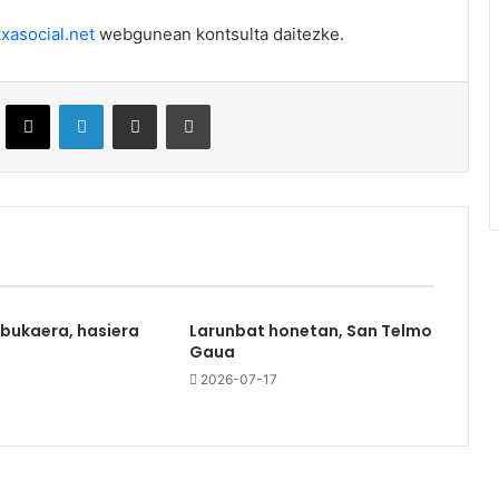
txasocial.net
webgunean kontsulta daitezke.
ebook
X
LinkedIn
Partekatu e-posta bidez
Inprimatu
 bukaera, hasiera
Larunbat honetan, San Telmo
Gaua
0
2026-07-17