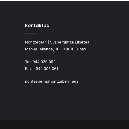
Kontaktua
Nontzeberri | Suspergintza Elkartea
Manuel Allende, 10 - 48010 Bilbao
Tel:
944 029 092
Faxa:
944 008 061
nontzeberri@nontzeberri.eus