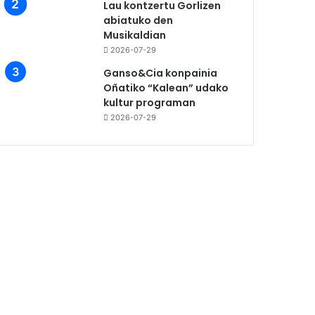
Lau kontzertu Gorlizen
abiatuko den
Musikaldian
2026-07-29
Ganso&Cia konpainia
Oñatiko “Kalean” udako
kultur programan
2026-07-29