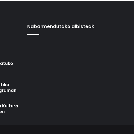
Nabarmendutako albisteak
iatuko
tiko
ograman
 Kultura
zen