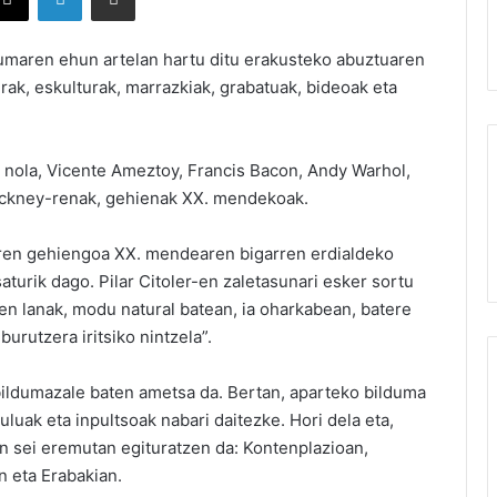
umaren ehun artelan hartu ditu erakusteko abuztuaren
ak, eskulturak, marrazkiak, grabatuak, bideoak eta
la nola, Vicente Ameztoy, Francis Bacon, Andy Warhol,
ockney-renak, gehienak XX. mendekoak.
en gehiengoa XX. mendearen bigarren erdialdeko
aturik dago. Pilar Citoler-en zaletasunari esker sortu
n lanak, modu natural batean, ia oharkabean, batere
rutzera iritsiko nintzela”.
bildumazale baten ametsa da. Bertan, aparteko bilduma
uluak eta inpultsoak nabari daitezke. Hori dela eta,
n sei eremutan egituratzen da: Kontenplazioan,
 eta Erabakian.