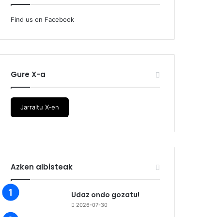
Find us on Facebook
Gure X-a
Jarraitu X-en
Azken albisteak
Udaz ondo gozatu!
2026-07-30