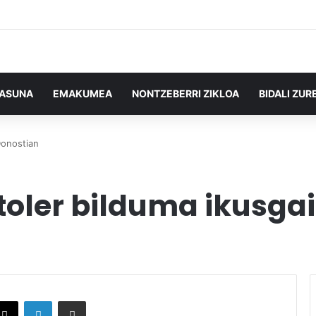
TASUNA
EMAKUMEA
NONTZEBERRI ZIKLOA
BIDALI ZUR
 Donostian
itoler bilduma ikusga
X
LinkedIn
Partekatu e-posta bidez