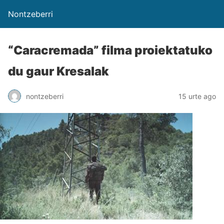
Nontzeberri
“Caracremada” filma proiektatuko
du gaur Kresalak
nontzeberri
15 urte ago