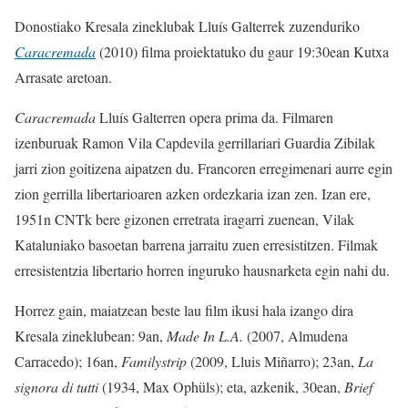
Donostiako Kresala zineklubak Lluís Galterrek zuzenduriko
Caracremada
(2010) filma proiektatuko du gaur 19:30ean Kutxa
Arrasate aretoan.
Caracremada
Lluís Galterren opera prima da. Filmaren
izenburuak Ramon Vila Capdevila gerrillariari Guardia Zibilak
jarri zion goitizena aipatzen du. Francoren erregimenari aurre egin
zion gerrilla libertarioaren azken ordezkaria izan zen. Izan ere,
1951n CNTk bere gizonen erretrata iragarri zuenean, Vilak
Kataluniako basoetan barrena jarraitu zuen erresistitzen. Filmak
erresistentzia libertario horren inguruko hausnarketa egin nahi du.
Horrez gain, maiatzean beste lau film ikusi hala izango dira
Kresala zineklubean: 9an,
Made In L.A.
(2007, Almudena
Carracedo); 16an,
Familystrip
(2009, Lluis Miñarro); 23an,
La
signora di tutti
(1934, Max Ophüls); eta, azkenik, 30ean,
Brief