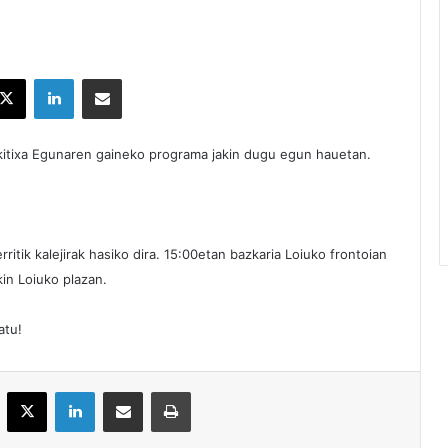
X
LinkedIn
Partekatu e-posta bidez
ikitixa Egunaren gaineko programa jakin dugu egun hauetan.
erritik kalejirak hasiko dira. 15:00etan bazkaria Loiuko frontoian
kin Loiuko plazan.
atu!
acebook
X
LinkedIn
Partekatu e-posta bidez
Inprimatu