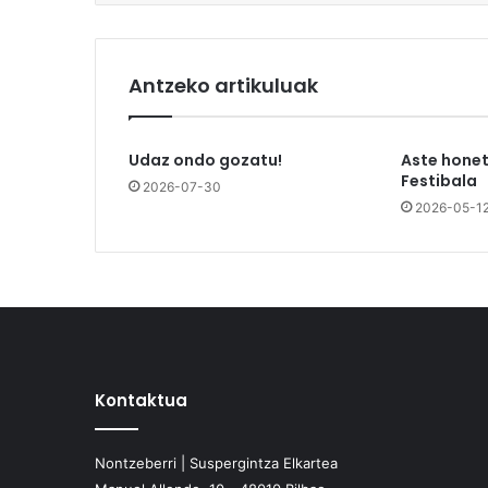
Antzeko artikuluak
Udaz ondo gozatu!
Aste honet
Festibala
2026-07-30
2026-05-1
Kontaktua
Nontzeberri | Suspergintza Elkartea