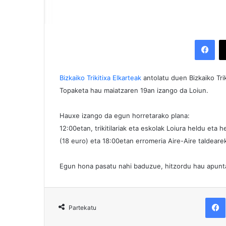
Facebook
Bizkaiko Trikitixa Elkarteak
antolatu duen Bizkaiko Tr
Topaketa hau maiatzaren 19an izango da Loiun.
Hauxe izango da egun horretarako plana:
12:00etan, trikitilariak eta eskolak Loiura heldu eta h
(18 euro) eta 18:00etan erromeria Aire-Aire taldeare
Egun hona pasatu nahi baduzue, hitzordu hau apunt
F
Partekatu