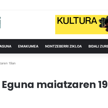
TASUNA
EMAKUMEA
NONTZEBERRI ZIKLOA
BIDALI ZUR
tzaren 19an
xa Eguna maiatzaren 1