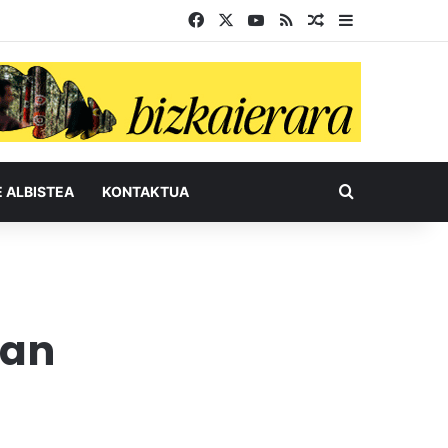
Facebook
X
YouTube
RSS
Ausazko artikul
Sidebar
Bilatu honel
E ALBISTEA
KONTAKTUA
9an