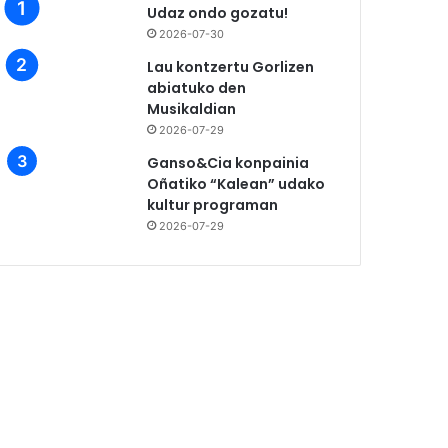
Udaz ondo gozatu!
2026-07-30
Lau kontzertu Gorlizen
abiatuko den
Musikaldian
2026-07-29
Ganso&Cia konpainia
Oñatiko “Kalean” udako
kultur programan
2026-07-29