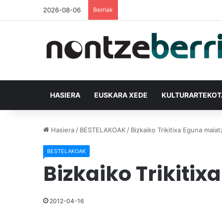
2026-08-06
Berriak
HASIERA
EUSKARA XEDE
KULTURARTEKO
Hasiera
/
BESTELAKOAK
/
Bizkaiko Trikitixa Eguna maia
BESTELAKOAK
Bizkaiko Trikiti
2012-04-16