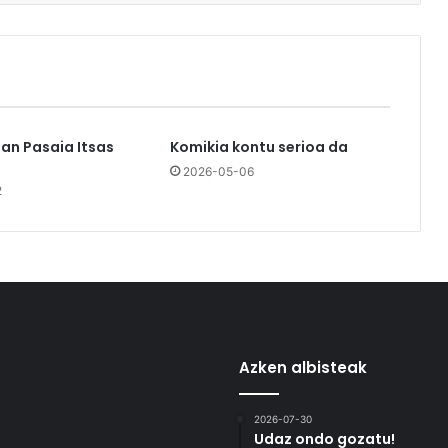
an Pasaia Itsas
Komikia kontu serioa da
2026-05-06
2
Azken albisteak
2026-07-30
Udaz ondo gozatu!