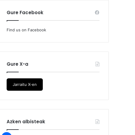
Gure Facebook
Find us on Facebook
Gure X-a
Jarraitu X-en
Azken albisteak