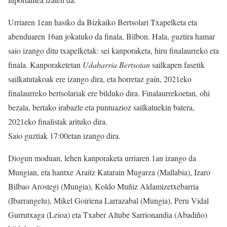
Urriaren 1ean hasiko da Bizkaiko Bertsolari Txapelketa eta
abenduaren 16an jokatuko da finala, Bilbon. Hala, guztira hamar
saio izango ditu txapelketak: sei kanporaketa, hiru finalaurreko eta
finala. Kanporaketetan
Udabarria Bertsotan
sailkapen fasetik
sailkatutakoak ere izango dira, eta horretaz gain, 2021eko
finalaurreko bertsolariak ere bilduko dira. Finalaurrekoetan, ohi
bezala, bertako irabazle eta puntuazioz sailkatuekin batera,
2021eko finalistak arituko dira.
Saio guztiak 17:00etan izango dira.
Diogun moduan, lehen kanporaketa urriaren 1an izango da
Mungian, eta hantxe Araitz Katarain Mugarza (Mallabia), Izaro
Bilbao Arostegi (Mungia), Koldo Muñiz Aldamizetxebarria
(Ibarrangelu), Mikel Goiriena Larrazabal (Mungia), Peru Vidal
Gurrutxaga (Leioa) eta Txaber Altube Sarrionandia (Abadiño)