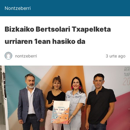
Nontzeberri
Bizkaiko Bertsolari Txapelketa
urriaren 1ean hasiko da
nontzeberri
3 urte ago