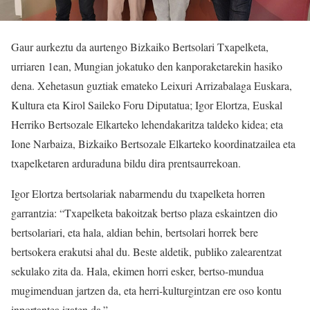
Gaur aurkeztu da aurtengo Bizkaiko Bertsolari Txapelketa,
urriaren 1ean, Mungian jokatuko den kanporaketarekin hasiko
dena. Xehetasun guztiak emateko Leixuri Arrizabalaga Euskara,
Kultura eta Kirol Saileko Foru Diputatua; Igor Elortza, Euskal
Herriko Bertsozale Elkarteko lehendakaritza taldeko kidea; eta
Ione Narbaiza, Bizkaiko Bertsozale Elkarteko koordinatzailea eta
txapelketaren arduraduna bildu dira prentsaurrekoan.
Igor Elortza bertsolariak nabarmendu du txapelketa horren
garrantzia: “Txapelketa bakoitzak bertso plaza eskaintzen dio
bertsolariari, eta hala, aldian behin, bertsolari horrek bere
bertsokera erakutsi ahal du. Beste aldetik, publiko zalearentzat
sekulako zita da. Hala, ekimen horri esker, bertso-mundua
mugimenduan jartzen da, eta herri-kulturgintzan ere oso kontu
inportantea izaten da.”