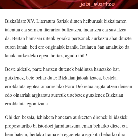
BizkaIdatz XV. Literatura Sariak dituen helburuak bizkaitarren
talentua eta sormen literarioa bultzatzea, indartzea eta sustatzea
da. Bertan hamasei urtetik gorako pertsonek aurkeztu ahal dituzte
euren lanak, beti ere originalak izanik. Irailaren 8an amaituko da
lanak aurkezteko epea, hortaz, agudo ibili!
Beste aldetik, parte hartzen dutenek baldintza hauetako bat,
gutxienez, bete behar dute: Bizkaian jaioak izatea, bestela,
erroldatuta egotea oinarrietako Foru Dekretua argitaratzen denean
edo oinarriak argitaratu aurretik urtebetez gutxienez Bizkaian
erroldatuta egon izana
Ohi den bezala, lehiaketa honetara aurkezten direnek bi idazlek
proposaturiko bi istorioei jarraitutasuna eman beharko diete, eta
hein batean, bertako trama eta egoeretara egokitu beharko dira,