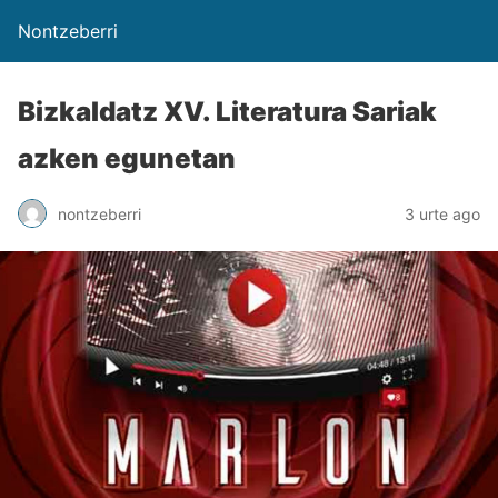
Nontzeberri
BizkaIdatz XV. Literatura Sariak
azken egunetan
nontzeberri
3 urte ago