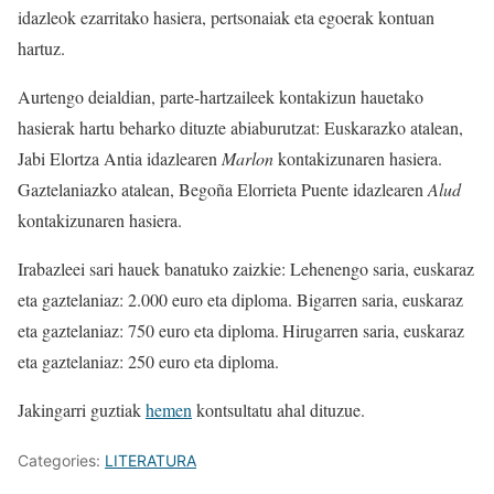
idazleok ezarritako hasiera, pertsonaiak eta egoerak kontuan
hartuz.
Aurtengo deialdian, parte-hartzaileek kontakizun hauetako
hasierak hartu beharko dituzte abiaburutzat: Euskarazko atalean,
Jabi Elortza Antia idazlearen
Marlon
kontakizunaren hasiera.
Gaztelaniazko atalean, Begoña Elorrieta Puente idazlearen
Alud
kontakizunaren hasiera.
Irabazleei sari hauek banatuko zaizkie: Lehenengo saria, euskaraz
eta gaztelaniaz: 2.000 euro eta diploma. Bigarren saria, euskaraz
eta gaztelaniaz: 750 euro eta diploma. Hirugarren saria, euskaraz
eta gaztelaniaz: 250 euro eta diploma.
Jakingarri guztiak
hemen
kontsultatu ahal dituzue.
Categories:
LITERATURA