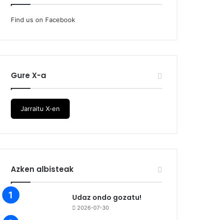
Find us on Facebook
Gure X-a
Jarraitu X-en
Azken albisteak
Udaz ondo gozatu!
2026-07-30