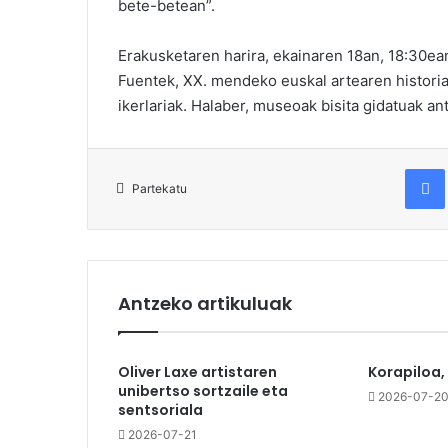
bete-betean”.
Erakusketaren harira, ekainaren 18an, 18:30ea
Fuentek, XX. mendeko euskal artearen histori
ikerlariak. Halaber, museoak bisita gidatuak an
Fac
Partekatu
Antzeko artikuluak
Oliver Laxe artistaren
Korapiloa,
unibertso sortzaile eta
2026-07-2
sentsoriala
2026-07-21