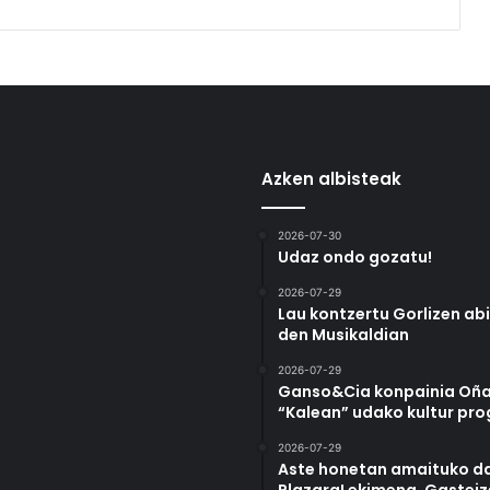
Azken albisteak
2026-07-30
Udaz ondo gozatu!
2026-07-29
Lau kontzertu Gorlizen ab
den Musikaldian
2026-07-29
Ganso&Cia konpainia Oña
“Kalean” udako kultur pr
2026-07-29
Aste honetan amaituko da