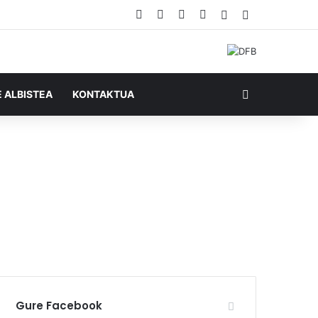
Facebook
X
YouTube
RSS
Ausazko artikul
Sidebar
Bilatu honela
E ALBISTEA
KONTAKTUA
Gure Facebook