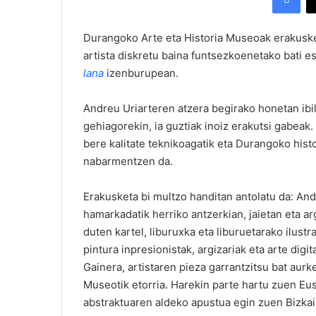
Durangoko Arte eta Historia Museoak erakuske
artista diskretu baina funtsezkoenetako bati es
lana
izenburupean.
Andreu Uriarteren atzera begirako honetan ibi
gehiagorekin, ia guztiak inoiz erakutsi gabea
bere kalitate teknikoagatik eta Durangoko histo
nabarmentzen da.
Erakusketa bi multzo handitan antolatu da: And
hamarkadatik herriko antzerkian, jaietan eta a
duten kartel, liburuxka eta liburuetarako ilustr
pintura inpresionistak, argizariak eta arte digi
Gainera, artistaren pieza garrantzitsu bat aur
Museotik etorria. Harekin parte hartu zuen Eu
abstraktuaren aldeko apustua egin zuen Bizkaik