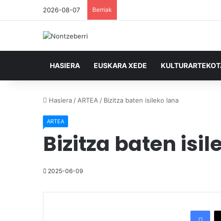
2026-08-07
Berriak
HASIERA
EUSKARA XEDE
KULTURARTEKO
Hasiera
/
ARTEA
/
Bizitza baten isileko lana
ARTEA
Bizitza baten isi
2025-06-09
Facebook