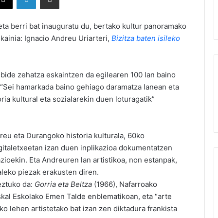
ta berri bat inauguratu du, bertako kultur panoramako
kainia: Ignacio Andreu Uriarteri,
Bizitza baten isileko
lbide zehatza eskaintzen da egilearen 100 lan baino
k. “Sei hamarkada baino gehiago daramatza lanean eta
ria kultural eta sozialarekin duen loturagatik”
reu eta Durangoko historia kulturala, 60ko
rgitaletxeetan izan duen inplikazioa dokumentatzen
azioekin. Eta Andreuren lan artistikoa, non estanpak,
taleko piezak erakusten diren.
keztuko da:
Gorria eta Beltza
(1966), Nafarroako
skal Eskolako Emen Talde enblematikoan, eta “arte
o lehen artistetako bat izan zen diktadura frankista