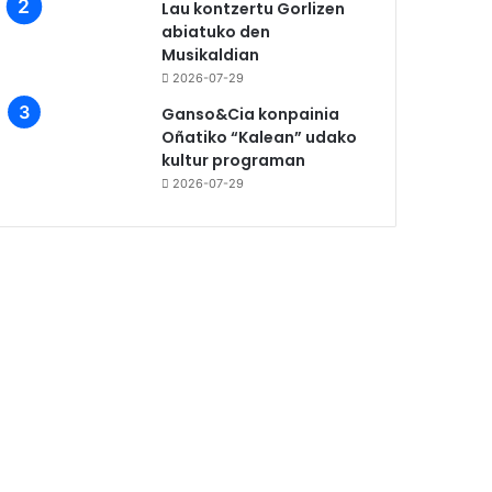
Lau kontzertu Gorlizen
abiatuko den
Musikaldian
2026-07-29
Ganso&Cia konpainia
Oñatiko “Kalean” udako
kultur programan
2026-07-29