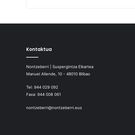
Kontaktua
Nontzeberri | Suspergintza Elkartea
Manuel Allende, 10 - 48010 Bilbao
Tel:
944 029 092
Faxa:
944 008 061
nontzeberri@nontzeberri.eus