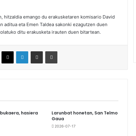
n, hitzaldia emango du erakusketaren komisario David
an aditua eta Emen Taldea sakonki ezagutzen duen
tolatuko ditu erakusketa irauten duen bitartean.
ebook
X
LinkedIn
Partekatu e-posta bidez
Inprimatu
 bukaera, hasiera
Larunbat honetan, San Telmo
Gaua
0
2026-07-17