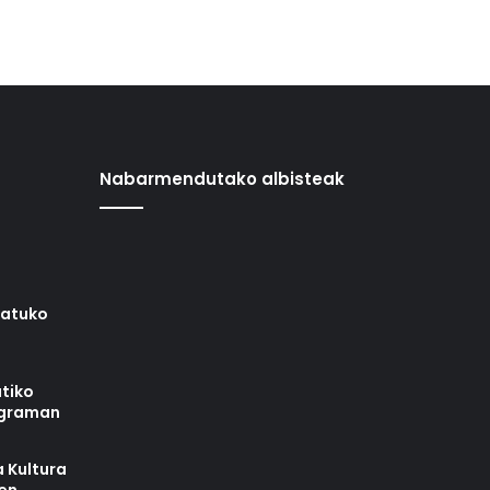
Nabarmendutako albisteak
iatuko
tiko
ograman
 Kultura