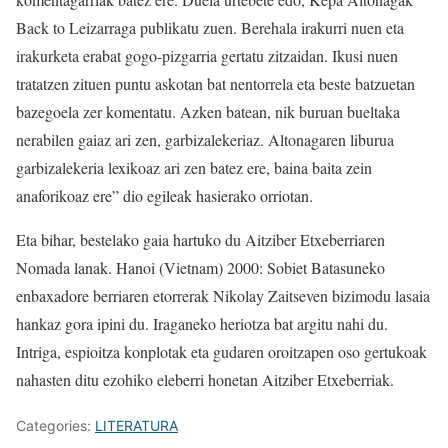
Back to Leizarraga publikatu zuen. Berehala irakurri nuen eta
irakurketa erabat gogo-pizgarria gertatu zitzaidan. Ikusi nuen
tratatzen zituen puntu askotan bat nentorrela eta beste batzuetan
bazegoela zer komentatu. Azken batean, nik buruan bueltaka
nerabilen gaiaz ari zen, garbizalekeriaz. Altonagaren liburua
garbizalekeria lexikoaz ari zen batez ere, baina baita zein
anaforikoaz ere” dio egileak hasierako orriotan.
Eta bihar, bestelako gaia hartuko du Aitziber Etxeberriaren
Nomada lanak. Hanoi (Vietnam) 2000: Sobiet Batasuneko
enbaxadore berriaren etorrerak Nikolay Zaitseven bizimodu lasaia
hankaz gora ipini du. Iraganeko heriotza bat argitu nahi du.
Intriga, espioitza konplotak eta gudaren oroitzapen oso gertukoak
nahasten ditu ezohiko eleberri honetan Aitziber Etxeberriak.
Categories:
LITERATURA