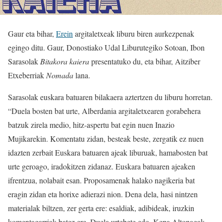
Gaur eta bihar,
Erein
argitaletxeak liburu biren aurkezpenak
egingo ditu. Gaur, Donostiako Udal Liburutegiko Sotoan, Ibon
Sarasolak
Bitakora kaiera
presentatuko du, eta bihar, Aitziber
Etxeberriak
Nomada
lana.
Sarasolak euskara batuaren bilakaera aztertzen du liburu horretan.
“Duela bosten bat urte, Alberdania argitaletxearen gorabehera
batzuk zirela medio, hitz-aspertu bat egin nuen Inazio
Mujikarekin. Komentatu zidan, besteak beste, zergatik ez nuen
idazten zerbait Euskara batuaren ajeak liburuak, hamabosten bat
urte geroago, iradokitzen zidanaz. Euskara batuaren ajeaken
ifrentzua, nolabait esan. Proposamenak halako nagikeria bat
eragin zidan eta horixe adierazi nion. Dena dela, hasi nintzen
materialak biltzen, zer gerta ere: esaldiak, adibideak, iruzkin
komentagarriak batez ere. Duela urtebete edo, Kepa Altonagak