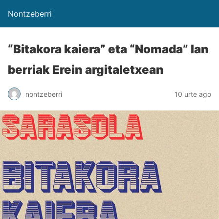
Nontzeberri
“Bitakora kaiera” eta “Nomada” lan
berriak Erein argitaletxean
nontzeberri
10 urte ago