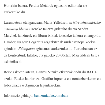
Horrekin batera, Perdita Metabuk egitasmo editoriala ere
aurkeztuko du.
Larunbatean eta igandean, Maria Yelletisch-
ek Nire lehendabiziko
artistaren liburua
izeneko tailerra gidatuko du eta Sandra
Marchek fanzineak eta liburu txikiak tolesteko tailerra emango du.
Halaber, Nagore Legarreta argazkilariak irudi estenopeikoekin
egindako
Editopotoa
egitasmoa aurkeztuko du. Larunbatean ez
da kontzerturik faltako, eta gaueko 20:00etan, Maá taldeak berea
eskainiko du.
Beste askoren artean, Banizu Nizuke elkarteak ondu du BALA
azoka, Eusko Jaurlaritza, Grafilur inprenta eta nontzeberri.com eta
ladocena.es webguneen laguntzarekin.
Informazio gehiago:
banizunizuke.com/bala