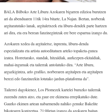
BALA Bilboko Arte Liburu Azokaren bigarren edizioa burutzen
ari da abenduaren 11tik 14ra bitarte, La Najan. Bertan, norberak
argitaratutako lanak, argitaletxeek eta liburu-dendek parte hartzen
ari dira, eta era berean fanzinegintzak ere bere esparrua izango du.
Azokaren xedea da argitaletxe, inprenta, liburu-denda
espezializatu eta artista autoeditatuen arteko topaketa-gunea
izatea. Horretarako, standak, hitzaldiak, aurkezpen-ekitaldiak,
mahai-inguruak eta tailerrak antolatuko dira. “Arte liburu,
argazkigintza, arlo grafiko, norberaren argitalpen eta argitalpen
berezi edo fanzineekin lotutako jardun-plataforma da”.
Tailerrei dagokienez, Los Plomezek kartelei buruzko tailerrak
zuzendu zuten atzo, eta gaur ere ekimena errepikatuko dute.
Gaurko ekimen artean nabarmendu nahiko genuke Bakelite
bikotearen kontzertua. 21:00etan izango da azokaren baitan.