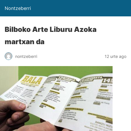
Nontzeberri
Bilboko Arte Liburu Azoka
martxan da
nontzeberri
12 urte ago