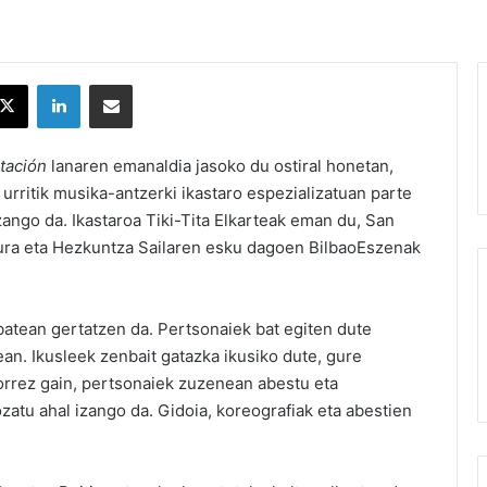
X
LinkedIn
Partekatu e-posta bidez
tación
lanaren emanaldia jasoko du ostiral honetan,
 urritik musika-antzerki ikastaro espezializatuan parte
zango da. Ikastaroa Tiki-Tita Elkarteak eman du, San
tura eta Hezkuntza Sailaren esku dagoen BilbaoEszenak
 batean gertatzen da. Pertsonaiek bat egiten dute
an. Ikusleek zenbait gatazka ikusiko dute, gure
orrez gain, pertsonaiek zuzenean abestu eta
atu ahal izango da. Gidoia, koreografiak eta abestien