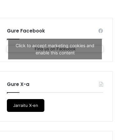
Gure Facebook
Click to accept marketing cookies and
Find us on Facebook
enable this content
Gure X-a
Jarraitu X-en