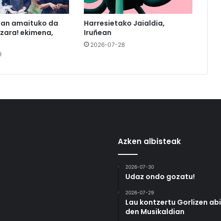
tan amaituko da
Harresietako Jaialdia,
azara! ekimena,
Iruñean
2026-07-28
9
Azken albisteak
2026-07-30
Udaz ondo gozatu!
2026-07-29
Lau kontzertu Gorlizen ab
den Musikaldian