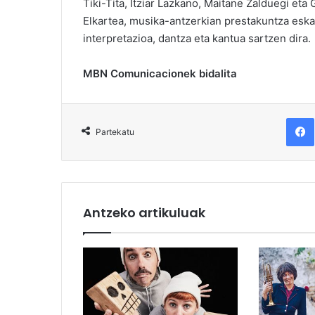
Tiki-Tita, Itziar Lazkano, Maitane Zalduegi eta 
Elkartea, musika-antzerkian prestakuntza eska
interpretazioa, dantza eta kantua sartzen dira.
MBN Comunicacionek bidalita
F
Partekatu
Antzeko artikuluak