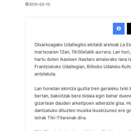
2010-03-10
Facebook
Otxarkoagako Udaltegiko ekitaldi aretoak
La Es
martxoaren 12an, 19:00etatik aurrera. Lan hori,
hartu duten ikasleen ikastaro amaierako lana i
Frantziskoko Udaltegian, Bilboko Udaleko Kul
antolatuta.
Lan honetan ekintza guztia tren geraleku txiki
bertan, bakoitzak bere bidaia egin behar duene
gizartean dauden arketipoen adierazle gisa. H
dantzatuko dituzten musika ikuskizunez ere goz
letrak Tiki-Titarenak dira.