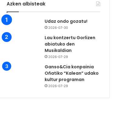
Azken albisteak
Udaz ondo gozatu!
2026-07-30
Lau kontzertu Gorlizen
abiatuko den
Musikaldian
2026-07-29
Ganso&Cia konpainia
Oñatiko “Kalean” udako
kultur programan
2026-07-29