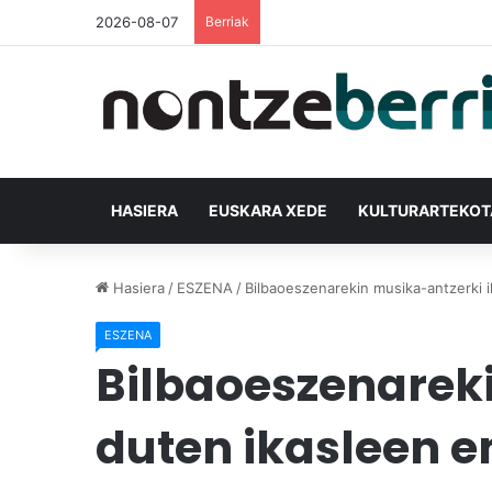
2026-08-07
Berriak
HASIERA
EUSKARA XEDE
KULTURARTEKO
Hasiera
/
ESZENA
/
Bilbaoeszenarekin musika-antzerki i
ESZENA
Bilbaoeszenareki
duten ikasleen e