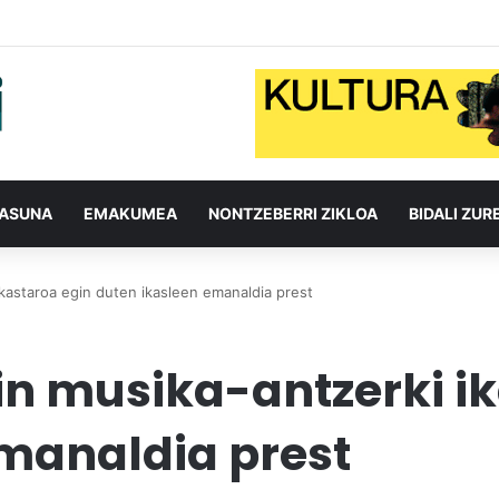
TASUNA
EMAKUMEA
NONTZEBERRI ZIKLOA
BIDALI ZUR
kastaroa egin duten ikasleen emanaldia prest
n musika-antzerki ik
manaldia prest