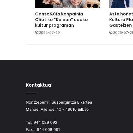
Ganso&Cia konpainia
Aste hone
Oñatiko “Kalean” udako
Kultura Pl
kultur programan
Gasteizen
2026-07-29
2026-07-2
Kontaktua
Nontzeberri | Suspergintza Elkartea
Manuel Allende, 10 - 48010 Bilbao
Tel:
944 029 092
Faxa:
944 008 061