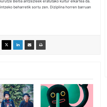
Gurutze Beitia antzezleek eratutako kultur elkartea da.
intzeko beharretik sortu zen. Diziplina horren barruan
acebook
X
LinkedIn
Partekatu e-posta bidez
Inprimatu