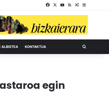
Facebook
X
YouTube
RSS
Ausazko artikul
Sidebar
Bilatu honel
E ALBISTEA
KONTAKTUA
astaroa egin