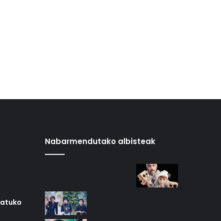
Nabarmendutako albisteak
iatuko