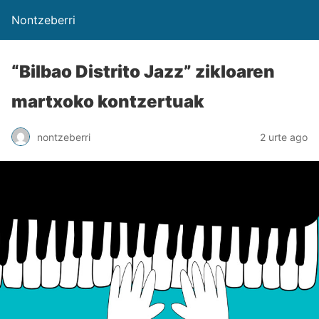
Nontzeberri
“Bilbao Distrito Jazz” zikloaren
martxoko kontzertuak
nontzeberri
2 urte ago