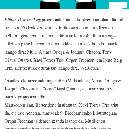
Bilbao Distrito Jazz
programak hainbat kontzertu antolatu ditu hil
honetan. Zikloak kontzertuak hiriko auzoetara hurbiltzea du
helburu, generoan erreferente diren artisten eskutik. Aurtengo
edizioan parte hartzen ari diren talde eta artistak honako hauek
izango dira: Mula, Ainara Ortega & Joaquín Chacón, Tony
Glausi Quartet, Xavi Torres Trío, Organ Freeman, eta Irene Reig
Trío. Kontzertuak ostiraletan izango dira, 19:00etan.
Otsaileko kontzertuak iragan dira (Mula taldea, Ainara Ortega &
Joaquín Chacón, eta Tony Glausi Quartet) eta martxoan beste
batzuk programatu dira.
Martxoaren 1an, Bertendona Institutuan, Xavi Torres Trío aritu
da, eta aste honetan, martxoak 9, Bidebarrietako Liburutegian,
Organ Freeman taldearen txanda izango da. Musikenen
lizentziatutako hiru gazte eta musikari handi hauek jazzeko