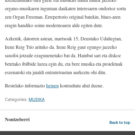
organo-musikaren inguruan daukaten interesaren ondorioz sortu
zen Organ Freeman. Errepertorio original batekin, blues-aren
eragin handiko soinu modernoaren alde egiten dute.
Azkenik, datorren astean, martxoak 15, Deustuko Udaltegian,
Irene Reig Trío arituko da. Irene Reig gaur egungo jazzeko
saxofoi-jotzaile ezagunenetako bat da. Hainbat sari eta diskoz
betetako ibilbide luzea egin du, eta bere musika eta proiektuak
eszenatoki eta jaialdi entzutetsuetan aurkeztu ohi ditu.
Bestelako informazio
hemen
kontsultatu ahal duzue.
Categories:
MUSIKA
Nontzeberri
Back to top