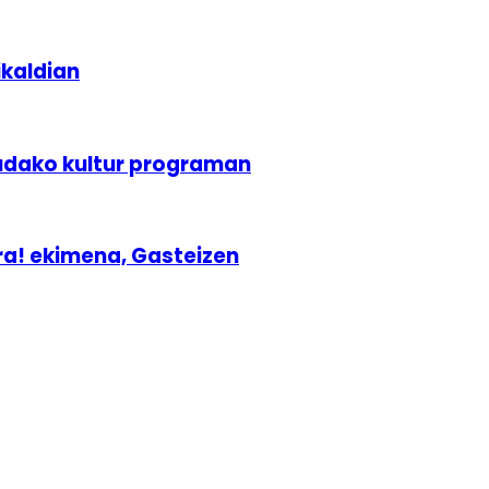
ikaldian
udako kultur programan
ra! ekimena, Gasteizen