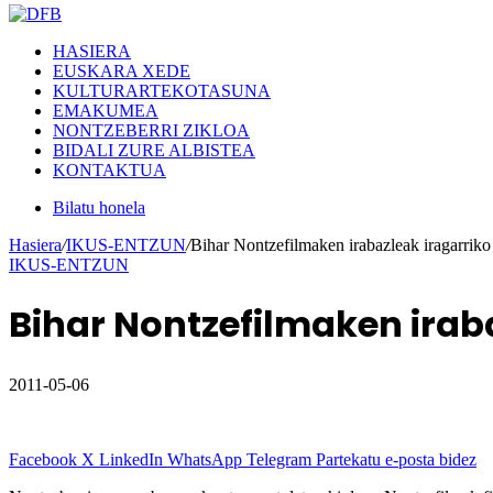
HASIERA
EUSKARA XEDE
KULTURARTEKOTASUNA
EMAKUMEA
NONTZEBERRI ZIKLOA
BIDALI ZURE ALBISTEA
KONTAKTUA
Bilatu honela
Hasiera
/
IKUS-ENTZUN
/
Bihar Nontzefilmaken irabazleak iragarriko
IKUS-ENTZUN
Bihar Nontzefilmaken iraba
2011-05-06
Facebook
X
LinkedIn
WhatsApp
Telegram
Partekatu e-posta bidez