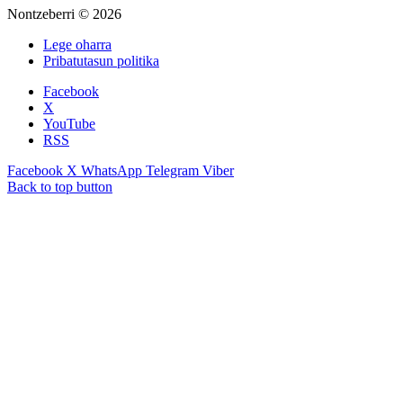
Nontzeberri © 2026
Lege oharra
Pribatutasun politika
Facebook
X
YouTube
RSS
Facebook
X
WhatsApp
Telegram
Viber
Back to top button