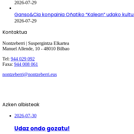
2026-07-29
Ganso&Cia konpainia Oñatiko “Kalean” udako kult
2026-07-29
Kontaktua
Nontzeberri | Suspergintza Elkartea
Manuel Allende, 10 - 48010 Bilbao
Tel:
944 029 092
Faxa:
944 008 061
nontzeberri@nontzeberri.eus
Azken albisteak
2026-07-30
Udaz ondo gozatu!