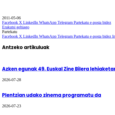
2011-05-06
Facebook
X
LinkedIn
WhatsApp
Telegram
Partekatu e-posta bidez
Erakutsi gehiago
Partekatu
Facebook
X
LinkedIn
WhatsApp
Telegram
Partekatu e-posta bidez
I
Antzeko artikuluak
Azken egunak 49. Euskal Zine Bilera lehiaket
2026-07-28
Plentzian udako zinema programatu da
2026-07-23