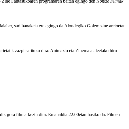
o Zine Fantastikoaren programaren baitan egingo den
Nontze Filmak
 Halaber, sari banaketa ere egingo da Alondegiko Golem zine aretoetan
ietatik zazpi sarituko dira: Animazio eta Zinema ataleetako hiru
00dik gora film arkeztu dira. Emanaldia 22:00etan hasiko da. Filmen