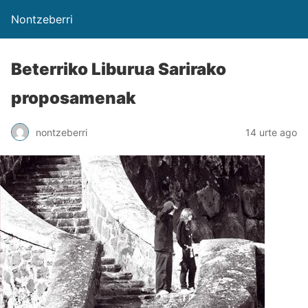
Nontzeberri
Beterriko Liburua Sarirako
proposamenak
nontzeberri
14 urte ago