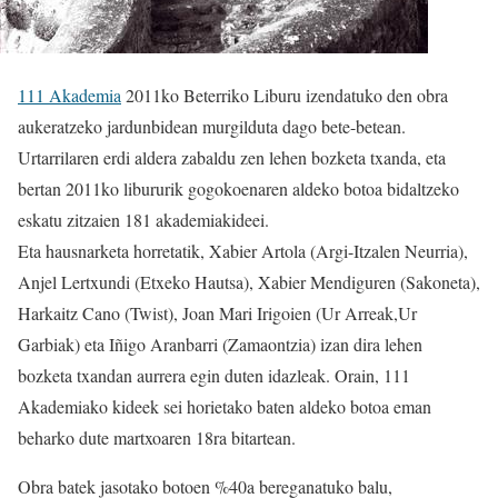
111 Akademia
2011ko Beterriko Liburu izendatuko den obra
aukeratzeko jardunbidean murgilduta dago bete-betean.
Urtarrilaren erdi aldera zabaldu zen lehen bozketa txanda, eta
bertan 2011ko libururik gogokoenaren aldeko botoa bidaltzeko
eskatu zitzaien 181 akademiakideei.
Eta hausnarketa horretatik, Xabier Artola (Argi-Itzalen Neurria),
Anjel Lertxundi (Etxeko Hautsa), Xabier Mendiguren (Sakoneta),
Harkaitz Cano (Twist), Joan Mari Irigoien (Ur Arreak,Ur
Garbiak) eta Iñigo Aranbarri (Zamaontzia) izan dira lehen
bozketa txandan aurrera egin duten idazleak. Orain, 111
Akademiako kideek sei horietako baten aldeko botoa eman
beharko dute martxoaren 18ra bitartean.
Obra batek jasotako botoen %40a bereganatuko balu,