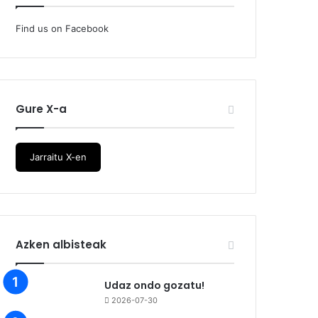
Find us on Facebook
Gure X-a
Jarraitu X-en
Azken albisteak
Udaz ondo gozatu!
2026-07-30