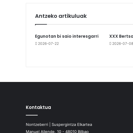
Antzeko artikuluak
Egunotan bi saio interesgarri
XXX Berts
2026-07-22
2026-07-0
Kontaktua
Nontzeberri | Suspergintza Elkartea
Manuel Allende, 10 - 48010 Bilbao