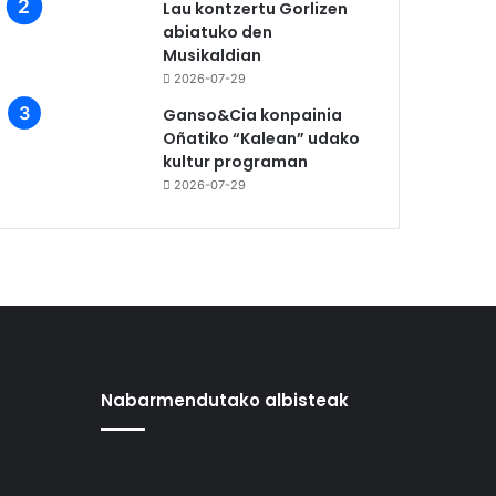
Lau kontzertu Gorlizen
abiatuko den
Musikaldian
2026-07-29
Ganso&Cia konpainia
Oñatiko “Kalean” udako
kultur programan
2026-07-29
Nabarmendutako albisteak