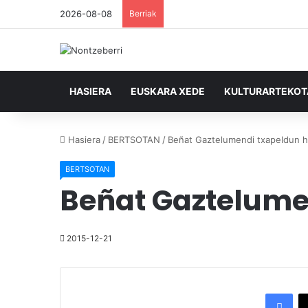
2026-08-08
Berriak
HASIERA
EUSKARA XEDE
KULTURARTEKO
Hasiera
/
BERTSOTAN
/
Beñat Gaztelumendi txapeldun h
BERTSOTAN
Beñat Gaztelume
2015-12-21
Facebook