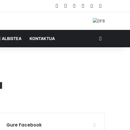
Facebook
X
YouTube
RSS
Ausazko artikul
Sidebar
Bilatu honela
E ALBISTEA
KONTAKTUA
a
Gure Facebook