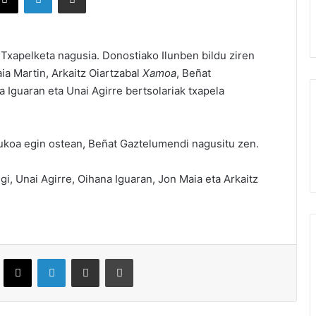
Txapelketa nagusia. Donostiako Ilunben bildu ziren
ia Martin, Arkaitz Oiartzabal
Xamoa
, Beñat
a Iguaran eta Unai Agirre bertsolariak txapela
rukoa egin ostean, Beñat Gaztelumendi nagusitu zen.
egi, Unai Agirre, Oihana Iguaran, Jon Maia eta Arkaitz
ebook
X
LinkedIn
Partekatu e-posta bidez
Inprimatu