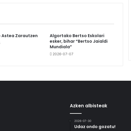
o Astea Zarautzen
Algortako Bertso Eskolari
esker, bihar “Bertso Jaialdi
8
Mundiala”
2026-07-07
Azken albisteak
2026-07-30
Udaz ondo gozatu!