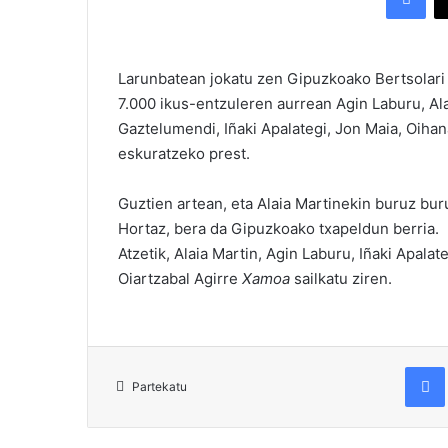
Larunbatean jokatu zen Gipuzkoako Bertsolari 
7.000 ikus-entzuleren aurrean Agin Laburu, Ala
Gaztelumendi, Iñaki Apalategi, Jon Maia, Oihan
eskuratzeko prest.
Guztien artean, eta Alaia Martinekin buruz bu
Hortaz, bera da Gipuzkoako txapeldun berria.
Atzetik, Alaia Martin, Agin Laburu, Iñaki Apalat
Oiartzabal Agirre
Xamoa
sailkatu ziren.
Fac
Partekatu