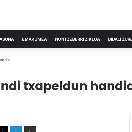
TASUNA
EMAKUMEA
NONTZEBERRI ZIKLOA
BIDALI ZUR
andia
ndi txapeldun handi
X
LinkedIn
Partekatu e-posta bidez