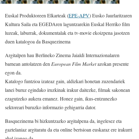
Euskal Produktoreen Elkarteak (
EPE-APV
) Eusko Jaurlaritzaren
Kultura Saila eta EGEDAren laguntzarekin Euskal Herriko film
luzeak, laburrak, dokumentalak eta tv-movie ekoizpena jasotzen
duen katalogoa da Basquezinema
Argitalpen hau Berlineko Zinema Jaialdi Internazionalaren
barnean antolatzen den
European Film Market
azokan presente
egon da.
Katalogo funtzioa izateaz gain, aldizkari honetan zuzendariek
lanei buruz egindako iruzkinak irakur daitezke, filmak sakonean
ezagutzeko aukera emanez. Honez gain, ikus-entzunezko
sektoreari buruzko informazio gehigarria dator.
Basquezinema bi hizkuntzazko argitalpena da, ingelesez eta
gaztelaniaz argitaratu da eta online bertsioan euskaraz ere irakurri
ahal izango da.