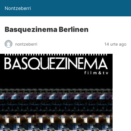
Nontzeberri
Basquezinema Berlinen
nontzeberri
14 urte ago