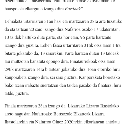
beteranoak eta hasiberriak, Nafarroako bertso ekosistemarako
hauspo eta elkargune izango dira
Bardoak”
.
Lehiaketa urtarrilaren 31an hasi eta martxoaren 28ra arte luzatuko
da eta tartean 20 saio izango dira Nafarroa osoko 17 udalerritan.
13 taldek hartuko dute parte, eta horietan, 96 parte hartzaile
izango dira guztira. Lehen fasea urtarrilaren 31tik otsailaren 14ra
bitarte jokatuko da, 13 saiorekin. Parte hartzen duten 13 taldeak
lau multzotan banatuta egongo dira. Finalaurrekoak otsailaren
29tik martxoaren 14ra bitartean jokatuko dira. Joan-etorriko hiru
kanporaketa izango dira, sei saio guztira. Kanporaketa horietako
bakoitzean irabazle suertatzen den taldea pasako da finalera; hiru
talde, guztira.
Finala martxoaren 28an izango da, Lizarrako Lizarra Ikastolako
areto nagusian.Nafarroako Bertsozale Elkarteak Lizarra
Ikastolarekin eta Nafarroa Oinez 2020rekin elkarlanean antolatu