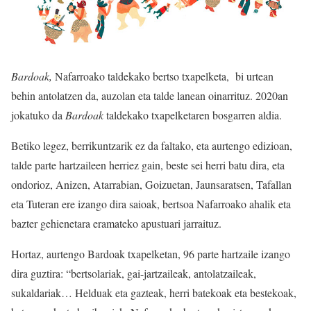
Bardoak,
Nafarroako taldekako bertso txapelketa, bi urtean
behin antolatzen da, auzolan eta talde lanean oinarrituz. 2020an
jokatuko da
Bardoak
taldekako txapelketaren bosgarren aldia.
Betiko legez, berrikuntzarik ez da faltako, eta aurtengo edizioan,
talde parte hartzaileen herriez gain, beste sei herri batu dira, eta
ondorioz, Anizen, Atarrabian, Goizuetan, Jaunsaratsen, Tafallan
eta Tuteran ere izango dira saioak, bertsoa Nafarroako ahalik eta
bazter gehienetara eramateko apustuari jarraituz.
Hortaz, aurtengo Bardoak txapelketan, 96 parte hartzaile izango
dira guztira: “bertsolariak, gai-jartzaileak, antolatzaileak,
sukaldariak… Helduak eta gazteak, herri batekoak eta bestekoak,