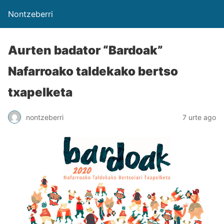
Nontzeberri
Aurten badator “Bardoak”
Nafarroako taldekako bertso
txapelketa
nontzeberri
7 urte ago