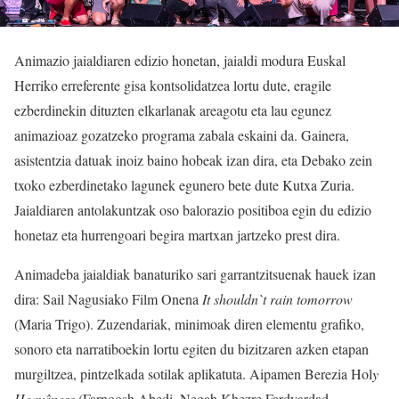
Animazio jaialdiaren edizio honetan, jaialdi modura Euskal
Herriko erreferente gisa kontsolidatzea lortu dute, eragile
ezberdinekin dituzten elkarlanak areagotu eta lau egunez
animazioaz gozatzeko programa zabala eskaini da. Gainera,
asistentzia datuak inoiz baino hobeak izan dira, eta Debako zein
txoko ezberdinetako lagunek egunero bete dute Kutxa Zuria.
Jaialdiaren antolakuntzak oso balorazio positiboa egin du edizio
honetaz eta hurrengoari begira martxan jartzeko prest dira.
Animadeba jaialdiak banaturiko sari garrantzitsuenak hauek izan
dira: Sail Nagusiako Film Onena
It shouldn`t rain tomorrow
(Maria Trigo). Zuzendariak, minimoak diren elementu grafiko,
sonoro eta narratiboekin lortu egiten du bizitzaren azken etapan
murgiltzea, pintzelkada sotilak aplikatuta. Aipamen Berezia Hol
y
Heavêness
(Farnoosh Abedi, Negah Khezre Fardyardad,