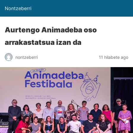
Nontzeberri
Aurtengo Animadeba oso
arrakastatsua izan da
nontzeberri
11 hilabete ago