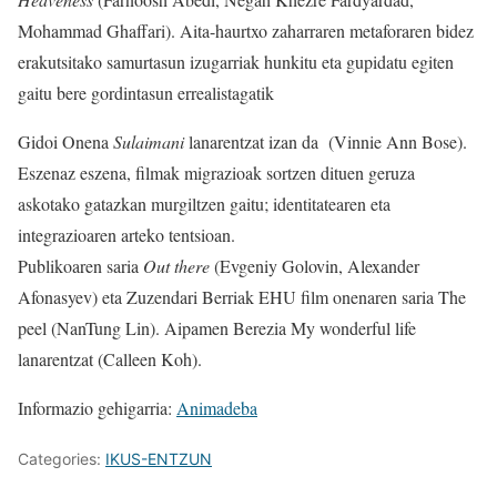
Mohammad Ghaffari). Aita-haurtxo zaharraren metaforaren bidez
erakutsitako samurtasun izugarriak hunkitu eta gupidatu egiten
gaitu bere gordintasun errealistagatik
Gidoi Onena
Sulaimani
lanarentzat izan da (Vinnie Ann Bose).
Eszenaz eszena, filmak migrazioak sortzen dituen geruza
askotako gatazkan murgiltzen gaitu; identitatearen eta
integrazioaren arteko tentsioan.
Publikoaren saria
Out there
(Evgeniy Golovin, Alexander
Afonasyev) eta Zuzendari Berriak EHU film onenaren saria The
peel (NanTung Lin). Aipamen Berezia My wonderful life
lanarentzat (Calleen Koh).
Informazio gehigarria:
Animadeba
Categories:
IKUS-ENTZUN