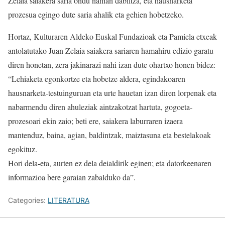
Zelaia saiakera saria
ondu nahian dabiltza, eta hausnarketa
prozesua egingo dute saria ahalik eta gehien hobetzeko.
Hortaz, Kulturaren Aldeko Euskal Fundazioak eta Pamiela etxeak
antolatutako Juan Zelaia saiakera sariaren hamahiru edizio garatu
diren honetan, zera jakinarazi nahi izan dute ohartxo honen bidez:
“Lehiaketa egonkortze eta hobetze aldera, egindakoaren
hausnarketa-testuinguruan eta urte hauetan izan diren lorpenak eta
nabarmendu diren ahuleziak aintzakotzat hartuta, gogoeta-
prozesoari ekin zaio; beti ere, saiakera laburraren izaera
mantenduz, baina, agian, baldintzak, maiztasuna eta bestelakoak
egokituz.
Hori dela-eta, aurten ez dela deialdirik eginen; eta datorkeenaren
informazioa bere garaian zabalduko da”.
Categories:
LITERATURA