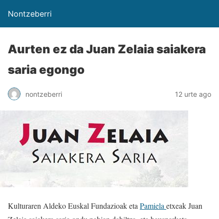
Nontzeberri
Aurten ez da Juan Zelaia saiakera
saria egongo
nontzeberri
12 urte ago
Kulturaren Aldeko Euskal Fundazioak eta
Pamiela
etxeak Juan