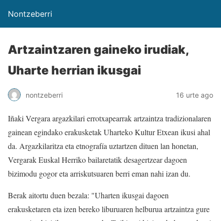
Nontzeberri
Artzaintzaren gaineko irudiak,
Uharte herrian ikusgai
nontzeberri
16 urte ago
Iñaki Vergara argazkilari errotxapearrak artzaintza tradizionalaren
gainean egindako erakusketak Uharteko Kultur Etxean ikusi ahal
da. Argazkilaritza eta etnografía uztartzen dituen lan honetan,
Vergarak Euskal Herriko bailaretatik desagertzear dagoen
bizimodu gogor eta arriskutsuaren berri eman nahi izan du.
Berak aitortu duen bezala: "Uharten ikusgai dagoen
erakusketaren eta izen bereko liburuaren helburua artzaintza gure