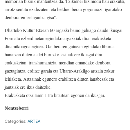
memorian bizirik mantentzea da. Txikienei bizimodu hau erakutsi,
arrotz sentitu ez dezaten; eta helduei berau gogorarazi, igarotako
denboraren testigantza gisa".
Uharteko Kultur Etxean 60 argazki baino gehiago daude ikusgai.
Formatu ezberdinetan egindako argazkiak dira, erakusketa
dinamikoagoa eginez. Gai beraren gainean egindako liburua
banatzen duten atalei buruzko testuak ere ikusgai dira
erakusketan: transhumantzia, mendian emandako denbora,
gaztagintza, erditze garaia eta Uharte-Arakilgo artzain zakur
lehiaketa. Artzainak egunero erabiltzen dituen lanabesak eta
jantziak ere ikus daitezke.
Erakusketa otsailaren 11ra bitartean egonen da ikusgai.
Nontzeberri
Categories:
ARTEA