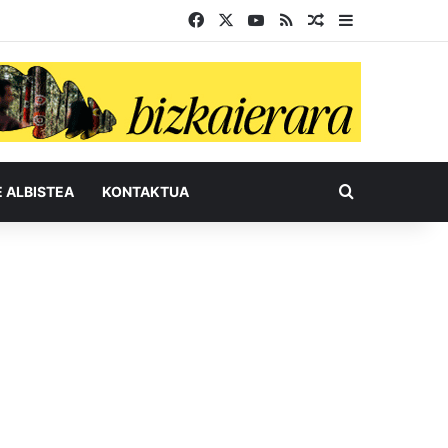
Facebook
X
YouTube
RSS
Ausazko artikul
Sidebar
Bilatu honel
E ALBISTEA
KONTAKTUA