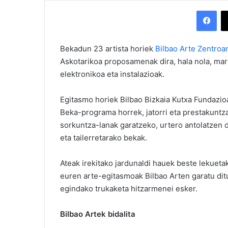
Facebook
Bekadun 23 artista horiek
Bilbao Arte Zentroa
Askotarikoa proposamenak dira, hala nola, margo
elektronikoa eta instalazioak.
Egitasmo horiek Bilbao Bizkaia Kutxa Fundazio
Beka-programa horrek, jatorri eta prestakuntz
sorkuntza-lanak garatzeko, urtero antolatzen 
eta tailerretarako bekak.
Ateak irekitako jardunaldi hauek beste lekuet
euren arte-egitasmoak Bilbao Arten garatu di
egindako trukaketa hitzarmenei esker.
Bilbao Artek bidalita