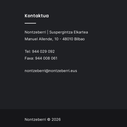
Kontaktua
Nontzeberri | Suspergintza Elkartea
Manuel Allende, 10 - 48010 Bilbao
Tel:
944 029 092
Faxa:
944 008 061
nontzeberri@nontzeberri.eus
Nontzeberri © 2026