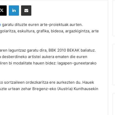
X
LinkedIn
Partekatu e-posta bidez
n
garatu dituzte euren arte-proiektuak aurten.
laritza, eskultura, grafika, bideoa, argazkigintza, arte
aren laguntzaz garatu dira, BBK 2010 BEKAK baliatuz.
a desberdineko artistei aukera ematen die euren
diren bi modalitate hauen bidez: lagapen-guneetarako
ako sortzaileen ordezkaritza ere aurkezten du. Hauek
tuzte urtean zehar Bregenz-eko (Austria) Kunthausekin