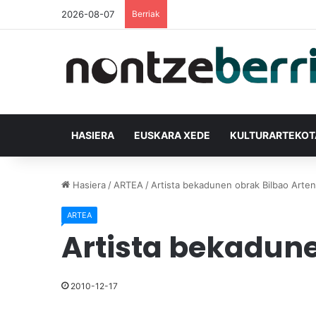
2026-08-07
Berriak
HASIERA
EUSKARA XEDE
KULTURARTEKO
Hasiera
/
ARTEA
/
Artista bekadunen obrak Bilbao Arten
ARTEA
Artista bekadune
2010-12-17