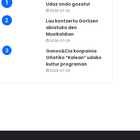
Udaz ondo gozatu!
2026-07-30
Lau kontzertu Gorlizen
abiatuko den
Musikaldian
2026-07-29
Ganso&Cia konpainia
Oñatiko “Kalean” udako
kultur programan
2026-07-29