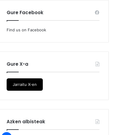
Gure Facebook
Find us on Facebook
Gure X-a
Jarraitu X-en
Azken albisteak