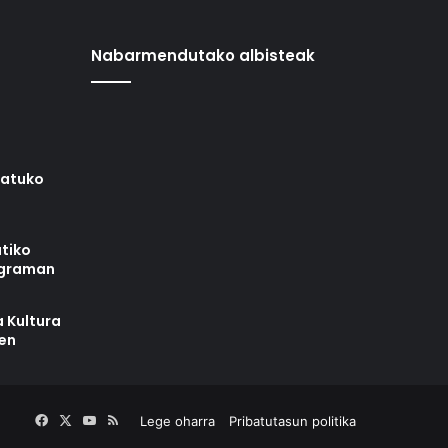
Nabarmendutako albisteak
iatuko
tiko
ograman
 Kultura
zen
Facebook
X
YouTube
RSS
Lege oharra
Pribatutasun politika