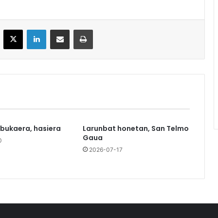
acebook
X
LinkedIn
Partekatu e-posta bidez
Inprimatu
 bukaera, hasiera
Larunbat honetan, San Telmo
Gaua
0
2026-07-17