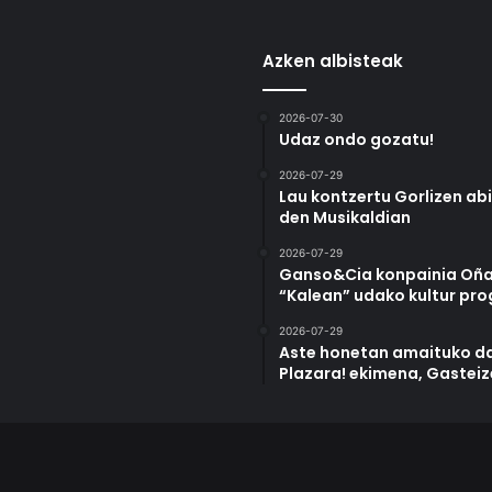
Azken albisteak
2026-07-30
Udaz ondo gozatu!
2026-07-29
Lau kontzertu Gorlizen ab
den Musikaldian
2026-07-29
Ganso&Cia konpainia Oña
“Kalean” udako kultur pr
2026-07-29
Aste honetan amaituko da
Plazara! ekimena, Gastei