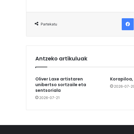
F
Partekatu
Antzeko artikuluak
Oliver Laxe artistaren
Korapiloa,
unibertso sortzaile eta
2026-07-2
sentsoriala
2026-07-21