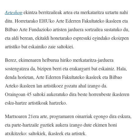
Arteshop
ekintza berritzaileak artea eta merkataritza uztartu nahi
ditu. Horretarako EHUko Arte Ederren Fakultateko ikasleen eta
Bilbao Arte Fundazioko artisten jarduera sortzailea sustatuko du,
eta aldi berean, ekitaldi honetarako espresuki egindako ekoizpen
artistiko bat eskainiko zaie saltokiei.
Berez, ekimenaren helburua hiriko merkataritza-jarduera
sostengatzea da, bizipen berri eta erakargarri bat eskainiz. Hala,
denda horietan, Arte Ederren Fakultateko ikasleek eta Bilbao
Arteko ikasleen lan artistikoez gozatu ahal izango da.
Oraingoan 45 saltoki aukeratuko dira beste horrenbeste ikasleren
esku-hartze artistikoak hartzeko.
Martxoaren 21era arte, programaren oinarriak egongo dira eskura,
eta parte-hartzaile guztiek aukera izango dute ekimen honi
atxikitzeko: saltokiek, ikasleek eta artistek.