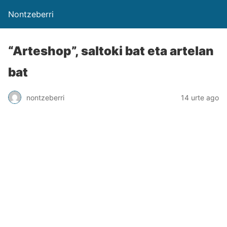
Nontzeberri
“Arteshop”, saltoki bat eta artelan
bat
nontzeberri
14 urte ago