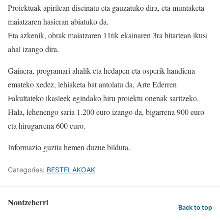
Proiektuak apirilean diseinatu eta gauzatuko dira, eta muntaketa
maiatzaren hasieran abiatuko da.
Eta azkenik, obrak maiatzaren 11tik ekainaren 3ra bitartean ikusi
ahal izango dira.
Gainera, programari ahalik eta hedapen eta osperik handiena
emateko xedez, lehiaketa bat antolatu da, Arte Ederren
Fakultateko ikasleek egindako hiru proiektu onenak saritzeko.
Hala, lehenengo saria 1.200 euro izango da, bigarrena 900 euro
eta hirugarrena 600 euro.
Informazio guztia hemen duzue bilduta.
Categories:
BESTELAKOAK
Nontzeberri
Back to top