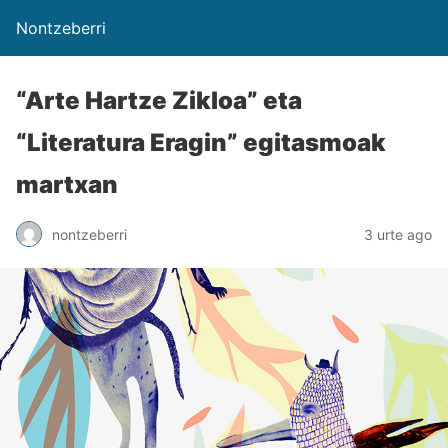
Nontzeberri
“Arte Hartze Zikloa” eta
“Literatura Eragin” egitasmoak
martxan
nontzeberri
3 urte ago