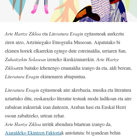
Arte Hartze Zikloa
eta
Literatura Eragin
egitasmoak aurkeztu
ziren atzo, Artziniegako Etnografia Museoan. Aipatutako bi
ekimen horiek elkarrekin egingo dute estreinaldia, urriaren 8an,
Zuhaitzekin Solasean
izeneko ikuskizunarekin.
Arte Hartze
Zikloa
ren baitako lehenengo emanaldia izango da eta, aldi berean,
Literatura Eragin
ekimenaren abiapuntua.
Literatura Eragin
egitasmoak aire akrobazia, musika eta literatura
uztartuko ditu, euskarazko literatur testuak modu ludikoan eta aire
zabalean irakurriak izan daitezen, Araban hasi eta Euskal Herri
osoan zabaltzeko, urtean zehar.
Arte Hartze Zikloa
urritik abendura bitartean izango da,
Aiaraldeko Ekintzen Faktoria
k antolatuta: bi igandean behin