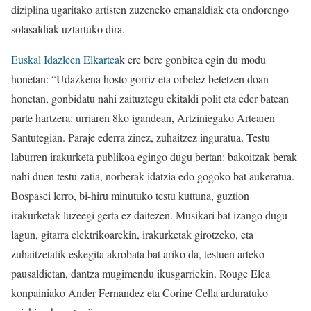
diziplina ugaritako artisten zuzeneko emanaldiak eta ondorengo
solasaldiak uztartuko dira.
Euskal Idazleen Elkartea
k ere bere gonbitea egin du modu
honetan: “Udazkena hosto gorriz eta orbelez betetzen doan
honetan, gonbidatu nahi zaituztegu ekitaldi polit eta eder batean
parte hartzera: urriaren 8ko igandean, Artziniegako Artearen
Santutegian. Paraje ederra zinez, zuhaitzez inguratua. Testu
laburren irakurketa publikoa egingo dugu bertan: bakoitzak berak
nahi duen testu zatia, norberak idatzia edo gogoko bat aukeratua.
Bospasei lerro, bi-hiru minutuko testu kuttuna, guztion
irakurketak luzeegi gerta ez daitezen. Musikari bat izango dugu
lagun, gitarra elektrikoarekin, irakurketak girotzeko, eta
zuhaitzetatik eskegita akrobata bat ariko da, testuen arteko
pausaldietan, dantza mugimendu ikusgarriekin. Rouge Elea
konpainiako Ander Fernandez eta Corine Cella arduratuko