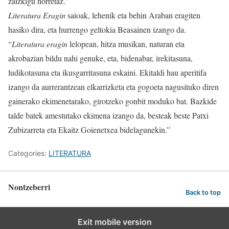
zaizkigu horretaz.”
Literatura Eragin
saioak, lehenik eta behin Araban eragiten
hasiko dira, eta hurrengo geltokia Beasainen izango da.
“
Literatura eragin
lelopean, hitza musikan, naturan eta
akrobazian bildu nahi genuke, eta, bidenabar, irekitasuna,
ludikotasuna eta ikusgarritasuna eskaini. Ekitaldi hau aperitifa
izango da aurrerantzean elkarrizketa eta gogoeta nagusituko diren
gainerako ekimenetarako, girotzeko gonbit moduko bat. Bazkide
talde batek amestutako ekimena izango da, besteak beste Patxi
Zubizarreta eta Ekaitz Goienetxea bidelagunekin.”
Categories:
LITERATURA
Nontzeberri
Back to top
Exit mobile version