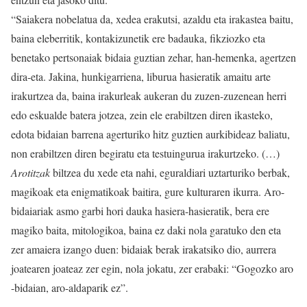
“Saiakera nobelatua da, xedea erakutsi, azaldu eta irakastea baitu,
baina eleberritik, kontakizunetik ere badauka, fikziozko eta
benetako pertsonaiak bidaia guztian zehar, han-hemenka, agertzen
dira-eta. Jakina, hunkigarriena, liburua hasieratik amaitu arte
irakurtzea da, baina irakurleak aukeran du zuzen-zuzenean herri
edo eskualde batera jotzea, zein ele erabiltzen diren ikasteko,
edota bidaian barrena agerturiko hitz guztien aurkibideaz baliatu,
non erabiltzen diren begiratu eta testuingurua irakurtzeko. (…)
Arotitzak
biltzea du xede eta nahi, eguraldiari uztarturiko berbak,
magikoak eta enigmatikoak baitira, gure kulturaren ikurra. Aro-
bidaiariak asmo garbi hori dauka hasiera-hasieratik, bera ere
magiko baita, mitologikoa, baina ez daki nola garatuko den eta
zer amaiera izango duen: bidaiak berak irakatsiko dio, aurrera
joatearen joateaz zer egin, nola jokatu, zer erabaki: “Gogozko aro
-bidaian, aro-aldaparik ez”.