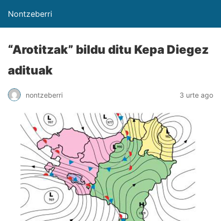
Nontzeberri
“Arotitzak” bildu ditu Kepa Diegez
adituak
nontzeberri
3 urte ago