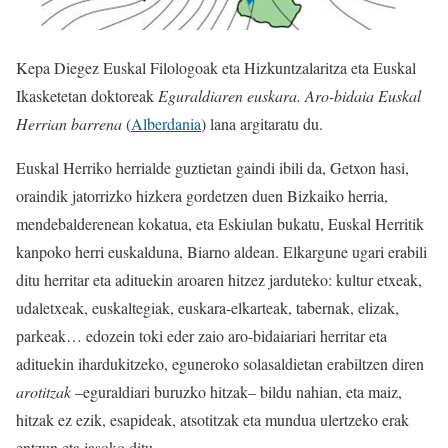
Kepa Diegez Euskal Filologoak eta Hizkuntzalaritza eta Euskal
Ikasketetan doktoreak
Eguraldiaren euskara.
Aro-bidaia Euskal
Herrian barrena
(
Alberdania
) lana argitaratu du.
Euskal Herriko herrialde guztietan gaindi ibili da, Getxon hasi,
oraindik jatorrizko hizkera gordetzen duen Bizkaiko herria,
mendebalderenean kokatua, eta Eskiulan bukatu, Euskal Herritik
kanpoko herri euskalduna, Biarno aldean. Elkargune ugari erabili
ditu herritar eta adituekin aroaren hitzez jarduteko: kultur etxeak,
udaletxeak, euskaltegiak, euskara-elkarteak, tabernak, elizak,
parkeak… edozein toki eder zaio aro-bidaiariari herritar eta
adituekin ihardukitzeko, eguneroko solasaldietan erabiltzen diren
arotitzak
–eguraldiari buruzko hitzak– bildu nahian, eta maiz,
hitzak ez ezik, esapideak, atsotitzak eta mundua ulertzeko erak
entzun eta jasoko ditu.