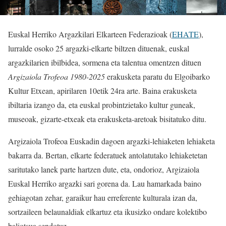
Euskal Herriko Argazkilari Elkarteen Federazioak (
EHATE
),
lurralde osoko 25 argazki-elkarte biltzen dituenak, euskal
argazkilarien ibilbidea, sormena eta talentua omentzen dituen
Argizaiola Trofeoa 1980-2025
erakusketa paratu du Elgoibarko
Kultur Etxean, apirilaren 10etik 24ra arte. Baina erakusketa
ibiltaria izango da, eta euskal probintzietako kultur guneak,
museoak, gizarte-etxeak eta erakusketa-aretoak bisitatuko ditu.
Argizaiola Trofeoa Euskadin dagoen argazki-lehiaketen lehiaketa
bakarra da. Bertan, elkarte federatuek antolatutako lehiaketetan
saritutako lanek parte hartzen dute, eta, ondorioz, Argizaiola
Euskal Herriko argazki sari gorena da. Lau hamarkada baino
gehiagotan zehar, garaikur hau erreferente kulturala izan da,
sortzaileen belaunaldiak elkartuz eta ikusizko ondare kolektibo
baliotsua sendotuz.