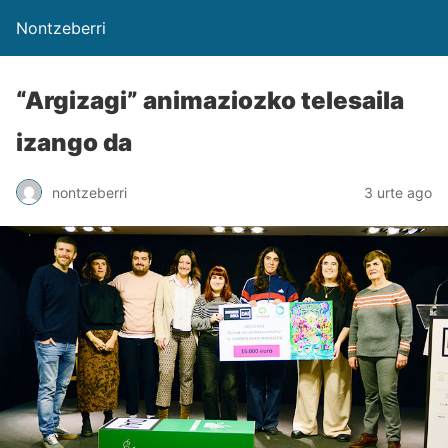
Nontzeberri
“Argizagi” animaziozko telesaila
izango da
nontzeberri
3 urte ago