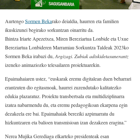
Aurtengo
Sormen Beka
rako deialdia, haurren eta familien
ikuskizunei begirako sorkuntzan oinarritu da.
Ihintza Iriarte Apezetxea, Miren Bereziartua Lonbide eta Uxue
Bereziartua Lonbideren Marramiau Sorkuntza Taldeak 2023ko
Sormen Beka irabazi du,
Argizagi. Zubiak adiskidetasunerantz
izeneko animaziozko telesailaren proiektuarekin.
Epaimahaiaren ustez, “euskarak eremu digitalean duen beharrari
erantzuten dio egitasmoak, haurrei zuzendutako kalitatezko
edukia plazaratuz. Proiektu transbertsala eta multidiziplinarra
izatea nabarmendu du, eta eremu pedagogikoan ekarpena egin
dezakeela ere bai. Epaimahaiak bereziki azpimarratu du
hizkuntzaren eta balioen transmisioan izan dezakeen eragina.”
Nerea Mujika Gerediaga elkarteko presidenteak esan