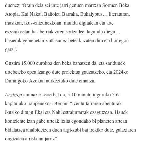
duenez:“Orain dela sei urte jarri genuen martxan Sormen Beka.
Atopia, Kai Nakai, Bañolet, Barraka, Eukalyptus… literaturan,
musikan, ikus-entzunezkoan, mundu digitalean eta arte
eszenikoetan hasiberriak ziren sortzaileei lagundu diegu…
hasierak gehienetan zailtasunez beteak izaten dira eta hor egon
gara”.
Guztira 15.000 eurokoa den beka banatzen da, eta saridunek
urtebeteko epea izango dute proiektua gauzatzeko, eta 2024ko
Durangoko Azokan aurkeztuko dute emaitza.
Argizagi
animazio serie bat da, 5-10 minutu inguruko 5-6
kapituluko iraupenekoa. Bertan, “Izei lurtarraren abenturak
ikusiko ditugu Ekai eta Nahi estralurtarrak ezagutzean. Hauek
kontziente izan gabe urteak itxita egondako bi planeten artean
bidaiatzea ahalbidetzen duen argi-zubi bat irekiko dute, galaxiaren
ongizatea arriskuan jarriz”.