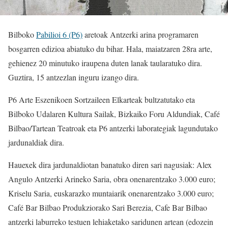
Bilboko
Pabilioi 6 (P6)
aretoak Antzerki arina programaren
bosgarren edizioa abiatuko du bihar. Hala, maiatzaren 28ra arte,
gehienez 20 minutuko iraupena duten lanak taularatuko dira.
Guztira, 15 antzezlan inguru izango dira.
P6 Arte Eszenikoen Sortzaileen Elkarteak bultzatutako eta
Bilboko Udalaren Kultura Sailak, Bizkaiko Foru Aldundiak, Café
Bilbao/Tartean Teatroak eta P6 antzerki laborategiak lagundutako
jardunaldiak dira.
Hauexek dira jardunaldiotan banatuko diren sari nagusiak: Alex
Angulo Antzerki Arineko Saria, obra onenarentzako 3.000 euro;
Kriselu Saria, euskarazko muntaiarik onenarentzako 3.000 euro;
Café Bar Bilbao Produkziorako Sari Berezia, Cafe Bar Bilbao
antzerki laburreko testuen lehiaketako saridunen artean (edozein