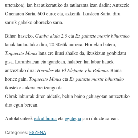
urtetakoa), lan bat aukeratuko da taularatua izan dadin; Antzezle
Onenaren Saria, 600 euro; eta, azkenik, Ikusleen Saria, diru
saririk gabeko ohorezko saria.
Bihar, hasteko,
Ganba
alaia 2.0
eta
Ez gaituzte martir bihurtuko
lanak taularatuko dira, 20:30etik aurrera. Horiekin batera,
Toquecito Minus
lana ere ikusi ahalko da, ikuskizun gonbidatu
gisa. Larunbatean eta igandean, halaber, lan labur hauek
antzeztuko dira:
Herodes
eta
El Elefante y la Paloma
. Baina
horiez gain,
Toquecito Minus
eta
Ez gaituzte martir bihurtuko
ikusteko aukera ere izango da.
Obrak laburrak diren aldetik, behin baino gehiagotan antzeztuko
dira egun berean.
Antolatzaileek
eskuliburua
eta
egutegia
jarri dituzte sarean.
Categories:
ESZENA