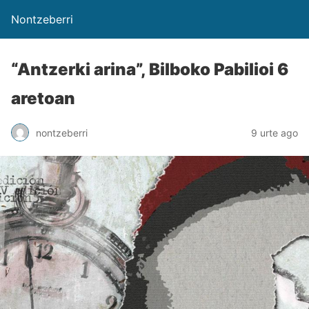
Nontzeberri
“Antzerki arina”, Bilboko Pabilioi 6
aretoan
nontzeberri
9 urte ago