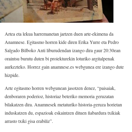
Artea eta lekua harremanetan jartzen duen arte-ekimena da
Anamnese. Egitasmo horren kide diren Erika Yurre eta Pedro
Salgado Bilboko Anti liburudendan izango dira gaur 20:30ean
oraintsu burutu duten bi proiekturekin loturiko argitalpenak
aurkezteko. Horrez gain anamnese.es webgunea ere izango dute
hizpide.
Arte egitasmo horren webgunean jasotzen denez, “paisaiak,
denboraren poderioz, historiaz beteriko memoria geruzatan
bilakatzen dira. Anamnesek metaturiko historia-geruza horietan
induskatzen du, espazioak eskaintzen dituen ñabardura txikiak
arrasto txiki gisa erabiliz”.