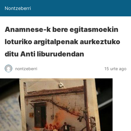
Nontzeberri
Anamnese-k bere egitasmoekin
loturiko argitalpenak aurkeztuko
ditu Anti liburudendan
nontzeberri
15 urte ago