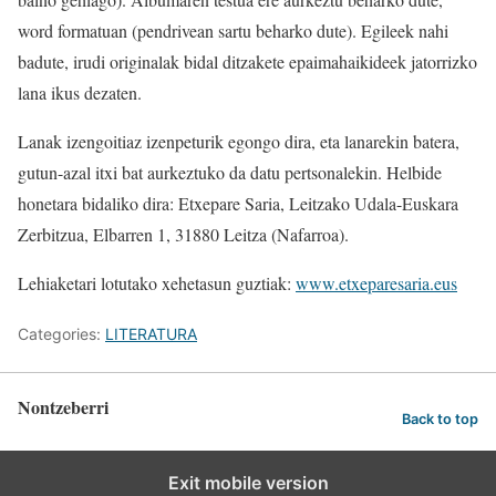
word formatuan (pendrivean sartu beharko dute). Egileek nahi
badute, irudi originalak bidal ditzakete epaimahaikideek jatorrizko
lana ikus dezaten.
Lanak izengoitiaz izenpeturik egongo dira, eta lanarekin batera,
gutun-azal itxi bat aurkeztuko da datu pertsonalekin. Helbide
honetara bidaliko dira: Etxepare Saria, Leitzako Udala-Euskara
Zerbitzua, Elbarren 1, 31880 Leitza (Nafarroa).
Lehiaketari lotutako xehetasun guztiak:
www.etxeparesaria.eus
Categories:
LITERATURA
Nontzeberri
Back to top
Exit mobile version