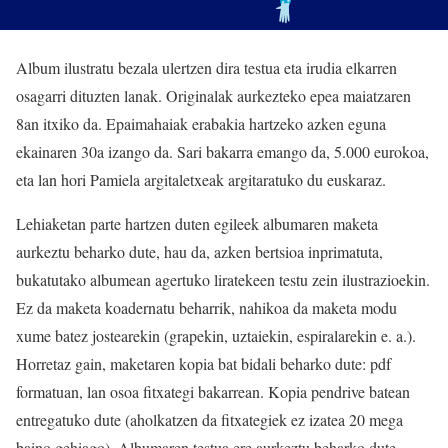
Album ilustratu bezala ulertzen dira testua eta irudia elkarren
osagarri dituzten lanak. Originalak aurkezteko epea maiatzaren
8an itxiko da. Epaimahaiak erabakia hartzeko azken eguna
ekainaren 30a izango da. Sari bakarra emango da, 5.000 eurokoa,
eta lan hori Pamiela argitaletxeak argitaratuko du euskaraz.
Lehiaketan parte hartzen duten egileek albumaren maketa
aurkeztu beharko dute, hau da, azken bertsioa inprimatuta,
bukatutako albumean agertuko liratekeen testu zein ilustrazioekin.
Ez da maketa koadernatu beharrik, nahikoa da maketa modu
xume batez jostearekin (grapekin, uztaiekin, espiralarekin e. a.).
Horretaz gain, maketaren kopia bat bidali beharko dute: pdf
formatuan, lan osoa fitxategi bakarrean. Kopia pendrive batean
entregatuko dute (aholkatzen da fitxategiek ez izatea 20 mega
baino gehiago). Albumaren testua ere aurkeztu beharko dute,