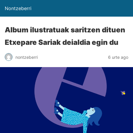
Nontzeberri
Album ilustratuak saritzen dituen
Etxepare Sariak deialdia egin du
nontzeberri
6 urte ago