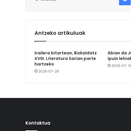
Antzeko artikuluak
Irailera bitartean, BizkaIdatz
Abian da J
XVIII. Literatura Sarian parte
ipuin lehia
hartzeko
2026-07-1
2026-07-28
Kontaktua