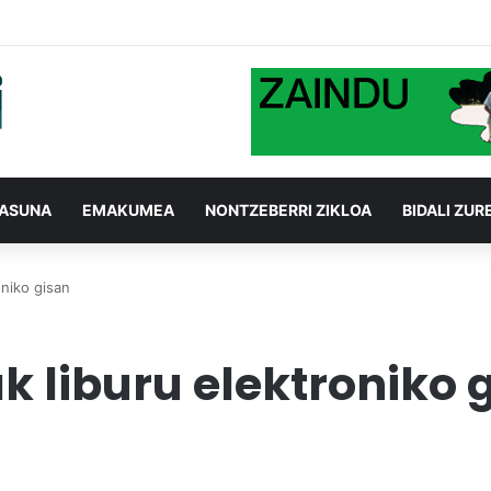
TASUNA
EMAKUMEA
NONTZEBERRI ZIKLOA
BIDALI ZUR
oniko gisan
k liburu elektroniko 