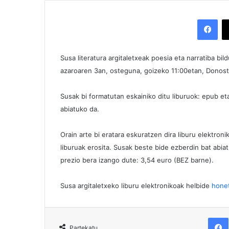
Facebook
Susa literatura argitaletxeak poesia eta narratiba b
azaroaren 3an, osteguna, goizeko 11:00etan, Donost
Susak bi formatutan eskainiko ditu liburuok: epub eta
abiatuko da.
Orain arte bi eratara eskuratzen dira liburu elektro
liburuak erosita. Susak beste bide ezberdin bat abiat
prezio bera izango dute: 3,54 euro (BEZ barne).
Susa argitaletxeko liburu elektronikoak helbide
hone
F
Partekatu