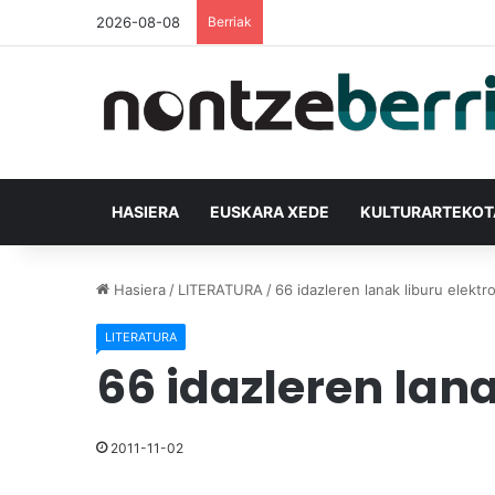
2026-08-08
Berriak
HASIERA
EUSKARA XEDE
KULTURARTEKO
Hasiera
/
LITERATURA
/
66 idazleren lanak liburu elektr
LITERATURA
66 idazleren lana
2011-11-02