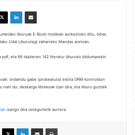
X
LinkedIn
Partekatu e-posta bidez
ildumetako liburuak E-Book moldean aurkeztuko ditu, bihar,
iako Udal Liburutegi zaharreko Mandas aretoan.
 pdf, eta 66 idazleren 142 literatur liburuko bildumarekin
nikoak: ordaindu gabe (pirateatuta) edota DRM kontroldun
u nahi du: deskarga librekoak izan dira, eta liburu guztiek
tan
izango dira ostegunetik aurrera.
acebook
X
LinkedIn
Partekatu e-posta bidez
Inprimatu