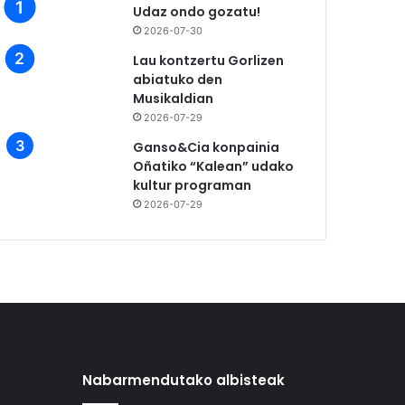
Udaz ondo gozatu!
2026-07-30
Lau kontzertu Gorlizen
abiatuko den
Musikaldian
2026-07-29
Ganso&Cia konpainia
Oñatiko “Kalean” udako
kultur programan
2026-07-29
Nabarmendutako albisteak