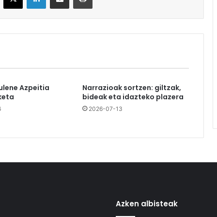
ulene Azpeitia
Narrazioak sortzen: giltzak,
keta
bideak eta idazteko plazera
6
2026-07-13
Azken albisteak