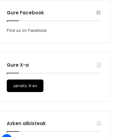
Gure Facebook
Find us on Facebook
Gure X-a
Jarraitu X-en
Azken albisteak