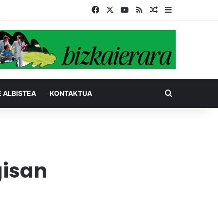
Facebook
X
YouTube
RSS
Ausazko artikul
Sidebar
Bilatu honel
E ALBISTEA
KONTAKTUA
gisan