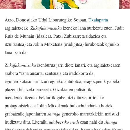
Atzo, Donostiako Udal Liburutegiko Sotoan,
Txalaparta
argitaletxeak
Zukafukamusuka
izeneko lana aurkeztu zuen. Judit
Ruiz de Munain (idazlea), Patxi Zubizarreta (idazlea eta
itzultzailea) eta Jokin Mitxelena (irudigilea) hirukoteak eginiko
lana izan da.
Zukafukamusuka
izenburua jarri diote lanari, eta argitaletxearen
arabera “lana ausarta, sentsuala eta iradokorra da;
egunerokotasunari itzuri egiteko antidotoa, eragozpenik gabeko
plazera bilatzeko errezeta. Gizakiaren pultsiorik
menderakaitzenak beldurrik gabe bizi dituzte orriotako
protagonistek eta Jokin Mitxelenak bulkada indartsu horiek
grabatzaile japoniarren
shunga
generoko marrazkiekin maisuki
irudiztatu ditu. Literalki
udaberriko irudi
esan nahi du
shunga
hitzak eta udaberrian natura nolakoa den, horrelakoak dira liburu