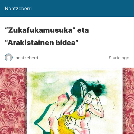
Nontzeberri
“Zukafukamusuka” eta
“Arakistainen bidea”
nontzeberri
9 urte ago