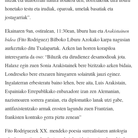
honetako testu eta irudiak, oparoak, umelak basatiak eta
jostagarriak”.
Ekainaren 9an, ostiralean, 11:30ean, liburu hau eta
Arakistainen
bidea
(Fito Rodriguez) Bilboko Liburu Azokako karpa nagusian
aurkeztuko ditu Txalapartak. Azken lan horren korapiloa
interesgarria da oso: “Biluzik eta dirudienez desamodioak jota.
Halaxe egin zuen Sonia Arakistainek bere bizitzako azken bidaia,
Londreseko bere etxearen hirugarren solairutik jauzi eginez.
Ingalaterran erbesteratu baino lehen, bere aita, Luis Arakistain,
Espainiako Errepublikako enbaxadore izan zen Alemanian,
nazismoaren sorrera garaian, eta diplomatiko lanak utzi gabe,
antifaxistentzako armak erosten lagundu zuen Frantzian,
frankisten kontrako gerra piztu zenean”
Fito Rodriguezek XX. mendeko poesia surrealistaren antologia