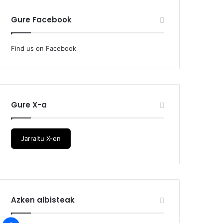
Gure Facebook
Find us on Facebook
Gure X-a
Jarraitu X-en
Azken albisteak