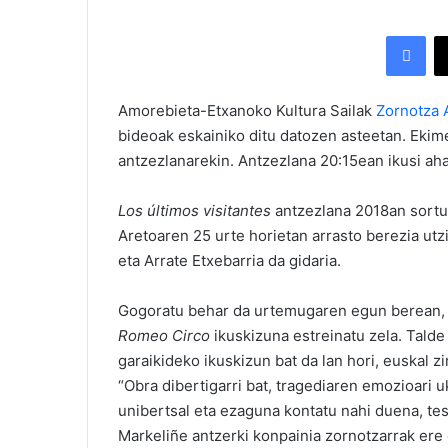
Facebook
Amorebieta-Etxanoko Kultura Sailak
Zornotza 
bideoak eskainiko ditu datozen asteetan. Ekim
antzezlanarekin. Antzezlana 20:15ean ikusi ah
Los últimos visitantes
antzezlana 2018an sortu 
Aretoaren 25 urte horietan arrasto berezia utzi
eta Arrate Etxebarria da gidaria.
Gogoratu behar da urtemugaren egun berean, 
Romeo Circo
ikuskizuna estreinatu zela. Talde 
garaikideko ikuskizun bat da lan hori, euskal 
“Obra dibertigarri bat, tragediaren emozioari uk
unibertsal eta ezaguna kontatu nahi duena, tes
Markeliñe antzerki konpainia zornotzarrak ere