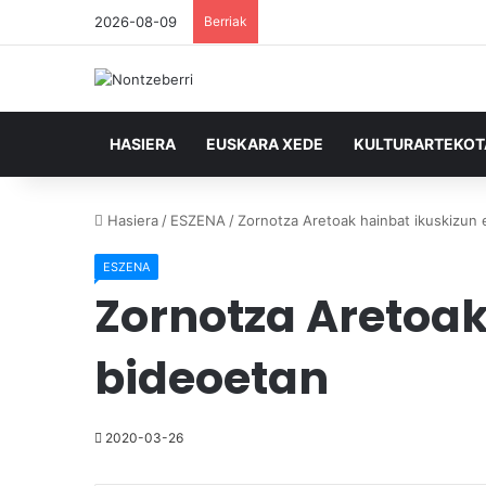
2026-08-09
Berriak
HASIERA
EUSKARA XEDE
KULTURARTEKO
Hasiera
/
ESZENA
/
Zornotza Aretoak hainbat ikuskizun 
ESZENA
Zornotza Aretoak
bideoetan
2020-03-26