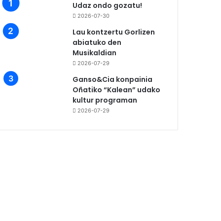
Udaz ondo gozatu!
2026-07-30
Lau kontzertu Gorlizen
abiatuko den
Musikaldian
2026-07-29
Ganso&Cia konpainia
Oñatiko “Kalean” udako
kultur programan
2026-07-29