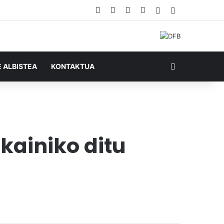
Facebook
X
YouTube
RSS
Ausazko artikul
Sidebar
Bilatu honela
E ALBISTEA
KONTAKTUA
kainiko ditu