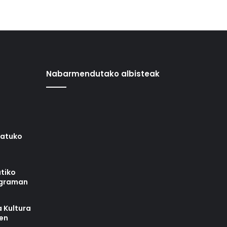
Nabarmendutako albisteak
iatuko
tiko
ograman
 Kultura
zen