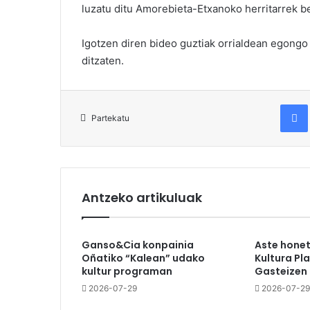
luzatu ditu Amorebieta-Etxanoko herritarrek be
Igotzen diren bideo guztiak orrialdean egongo
ditzaten.
Fac
Partekatu
Antzeko artikuluak
Ganso&Cia konpainia
Aste hone
Oñatiko “Kalean” udako
Kultura Pl
kultur programan
Gasteizen
2026-07-29
2026-07-29