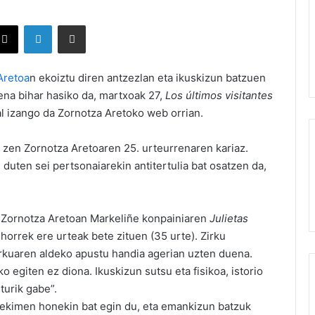
X
LinkedIn
Partekatu e-posta bidez
Aretoa
n ekoiztu diren antzezlan eta ikuskizun batzuen
ena bihar hasiko da, martxoak 27,
Los últimos visitantes
al izango da Zornotza Aretoko web orrian.
zen Zornotza Aretoaren 25. urteurrenaren kariaz.
 duten sei pertsonaiarekin antitertulia bat osatzen da,
Zornotza Aretoan Markeliñe konpainiaren
Julietas
horrek ere urteak bete zituen (35 urte). Zirku
zirkuaren aldeko apustu handia agerian uzten duena.
o egiten ez diona. Ikuskizun sutsu eta fisikoa, istorio
turik gabe”.
 ekimen honekin bat egin du, eta emankizun batzuk