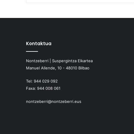
Kontaktua
Nontzeberri | Suspergintza Elkartea
Manuel Allende, 10 - 48010 Bilbao
Tel:
944 029 092
Faxa:
944 008 061
nontzeberri@nontzeberri.eus