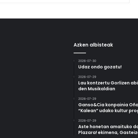
Azken albisteak
2026-07-30
Udaz ondo gozatu!
2026-07-29
Lau kontzertu Gorlizen ab
den Musikaldian
2026-07-29
Ganso&Cia konpainia Oña
“Kalean” udako kultur pr
2026-07-29
Aste honetan amaituko da
Plazara! ekimena, Gastei