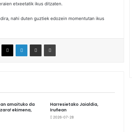
raien etxeetatik ikus ditzaten.
 dira, nahi duten guztiek edozein momentutan ikus
ebook
X
LinkedIn
Partekatu e-posta bidez
Inprimatu
tan amaituko da
Harresietako Jaialdia,
azara! ekimena,
Iruñean
2026-07-28