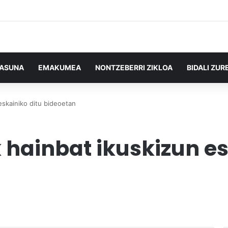
TASUNA
EMAKUMEA
NONTZEBERRI ZIKLOA
BIDALI ZUR
eskainiko ditu bideoetan
 hainbat ikuskizun es