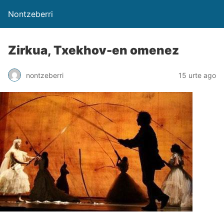
Nontzeberri
Zirkua, Txekhov-en omenez
nontzeberri
15 urte ago