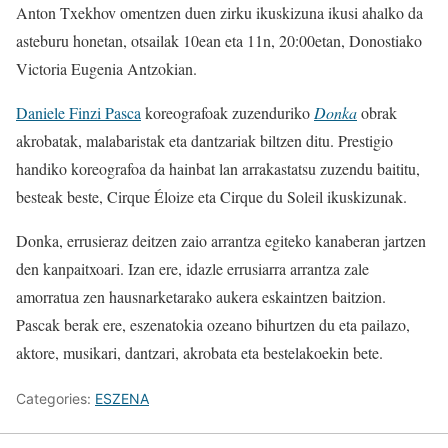
Anton Txekhov omentzen duen zirku ikuskizuna ikusi ahalko da
asteburu honetan, otsailak 10ean eta 11n, 20:00etan, Donostiako
Victoria Eugenia Antzokian.
Daniele Finzi Pasca
koreografoak zuzenduriko
Donka
obrak
akrobatak, malabaristak eta dantzariak biltzen ditu. Prestigio
handiko koreografoa da hainbat lan arrakastatsu zuzendu baititu,
besteak beste, Cirque Éloize eta Cirque du Soleil ikuskizunak.
Donka, errusieraz deitzen zaio arrantza egiteko kanaberan jartzen
den kanpaitxoari. Izan ere, idazle errusiarra arrantza zale
amorratua zen hausnarketarako aukera eskaintzen baitzion.
Pascak berak ere, eszenatokia ozeano bihurtzen du eta pailazo,
aktore, musikari, dantzari, akrobata eta bestelakoekin bete.
Categories:
ESZENA