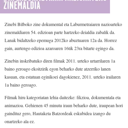
Zinebi Bilboko zine dokumental eta Laburmetraiaren nazioarteko
zinemaldiaren 54. edizioan parte hartzeko deialdia zabalik da.
Lanak bidaltzeko epemuga 2012ko abuztuaren 12a da. Horrez
gain, aurtengo edizioa azaroaren 16tik 23ra bitarte egingo da.
Zinebin inskribatuko diren filmak 2011. urteko urtarrilaren 1a
baino geroago ekoitzirik egon beharko dute atzerriko lanen
kasuan, eta estatuan eginikoei dagokienez, 2011. urteko irailaren
1a baino geroago.
Filmak hiru kategoriatan lehia daitezke: fikzioa, dokumentala eta
animazioa. Gehienen 45 minutu iraun beharko dute, iraupean hori
gaindituz gero, Hautaketa Batzordeak eskubidea izango du
onartzeko ala ez.