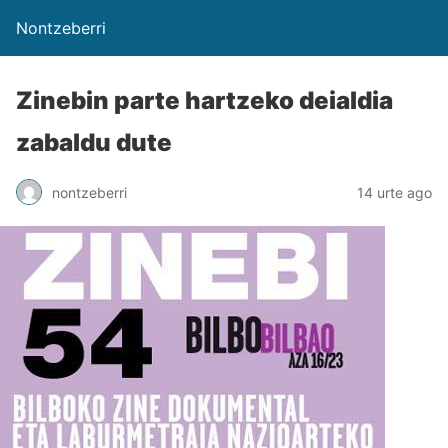
Nontzeberri
Zinebin parte hartzeko deialdia
zabaldu dute
nontzeberri
14 urte ago