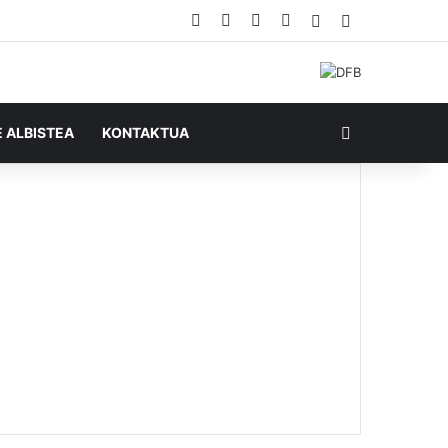
Facebook
X
YouTube
RSS
Ausazko artikul
Sidebar
Bilatu honela
E ALBISTEA
KONTAKTUA