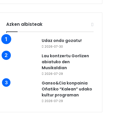
Azken albisteak
Udaz ondo gozatu!
2026-07-30
Lau kontzertu Gorlizen
abiatuko den
Musikaldian
2026-07-29
Ganso&Cia konpainia
Oñatiko “Kalean” udako
kultur programan
2026-07-29