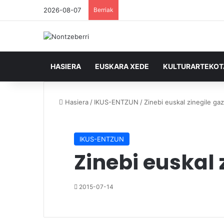
2026-08-07
Berriak
HASIERA
EUSKARA XEDE
KULTURARTEKO
Hasiera
/
IKUS-ENTZUN
/
Zinebi euskal zinegile ga
IKUS-ENTZUN
Zinebi euskal 
2015-07-14