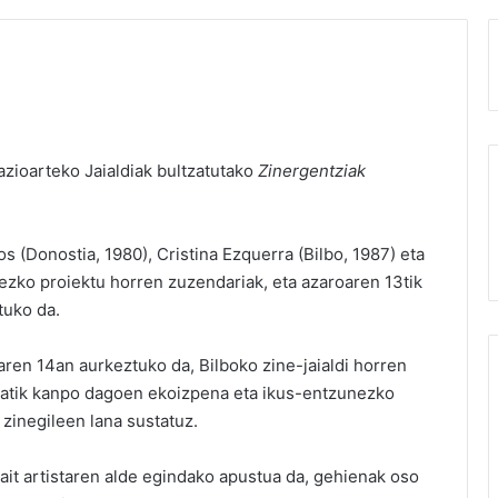
zioarteko Jaialdiak bultzatutako
Zinergentziak
s (Donostia, 1980), Cristina Ezquerra (Bilbo, 1987) eta
ezko proiektu horren zuzendariak, eta azaroaren 13tik
tuko da.
aren 14an aurkeztuko da, Bilboko zine-jaialdi horren
etatik kanpo dagoen ekoizpena eta ikus-entzunezko
zinegileen lana sustatuz.
it artistaren alde egindako apustua da, gehienak oso