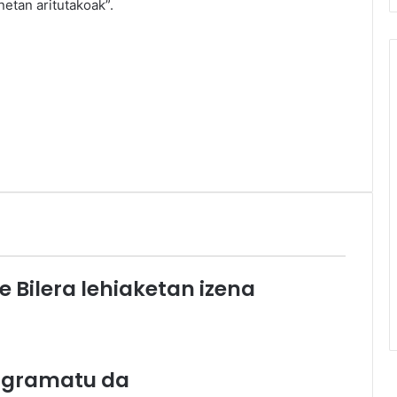
netan aritutakoak”.
e Bilera lehiaketan izena
rogramatu da