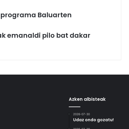
“ programa Baluarten
k emanaldi pilo bat dakar
Azken albisteak
2026-07-30
Udaz ondo gozatu!