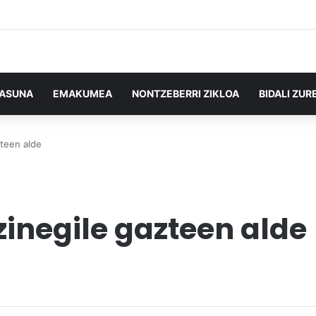
TASUNA
EMAKUMEA
NONTZEBERRI ZIKLOA
BIDALI ZUR
zteen alde
zinegile gazteen alde