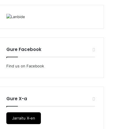
Gure Facebook
Find us on Facebook
Gure X-a
Jarraitu X-en