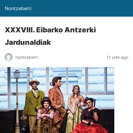
Nontzeberri
XXXVIII. Eibarko Antzerki
Jardunaldiak
nontzeberri
11 urte ago