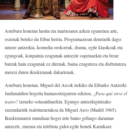
Asteburu honetan hasita eta martxoaren azken egunetara arte,
eszenak beteko du Eibar herria. Programazioan denetarik dago:
umore antzerkia, komedia orokorrak, drama, egile klasikoak eta
egungoak, konpainia ezagunak antzezle ospetsuekin eta beste
batzuk hain ezagunak ez direnak, baina ezagutzea eta disfrutatzea
merezi duten ikuskizunak dakartenak.
Asteburu honetan, Miguel del Arcok irekiko du Eibarko Antzerki
Jardunaldien hogeita hamazortzigarren edizioa,
¿Para qué sirve el
teatro?
izeneko solasaldiarekin. Egungo antzerkigintzako
zuzendaririk txalotuenetakoa da Miguel Arco (Madril 1965).
Ikuskizunaren munduan hogei urte baino gehiago daraman
antzezle, zinema eta telebista gidoi-egile honek Kamikaze