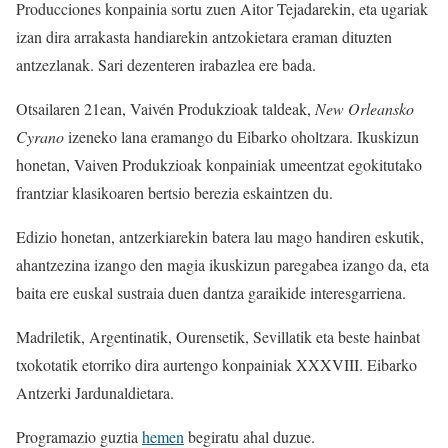
Producciones konpainia sortu zuen Aitor Tejadarekin, eta ugariak
izan dira arrakasta handiarekin antzokietara eraman dituzten
antzezlanak. Sari dezenteren irabazlea ere bada.
Otsailaren 21ean, Vaivén Produkzioak taldeak,
New Orleansko
Cyrano
izeneko lana eramango du Eibarko oholtzara. Ikuskizun
honetan, Vaiven Produkzioak konpainiak umeentzat egokitutako
frantziar klasikoaren bertsio berezia eskaintzen du.
Edizio honetan, antzerkiarekin batera lau mago handiren eskutik,
ahantzezina izango den magia ikuskizun paregabea izango da, eta
baita ere euskal sustraia duen dantza garaikide interesgarriena.
Madriletik, Argentinatik, Ourensetik, Sevillatik eta beste hainbat
txokotatik etorriko dira aurtengo konpainiak XXXVIII. Eibarko
Antzerki Jardunaldietara.
Programazio guztia
hemen
begiratu ahal duzue.