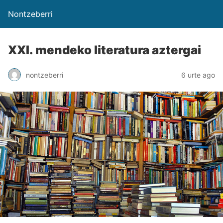
Nontzeberri
XXI. mendeko literatura aztergai
nontzeberri
6 urte ago