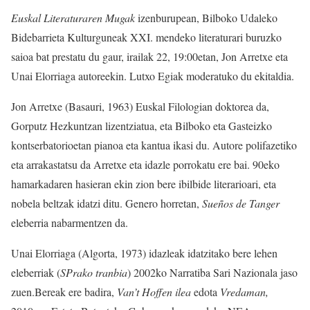
Euskal Literaturaren Mugak
izenburupean, Bilboko Udaleko
Bidebarrieta Kulturguneak XXI. mendeko literaturari buruzko
saioa bat prestatu du gaur, irailak 22, 19:00etan, Jon Arretxe eta
Unai Elorriaga autoreekin. Lutxo Egiak moderatuko du ekitaldia.
Jon Arretxe (Basauri, 1963) Euskal Filologian doktorea da,
Gorputz Hezkuntzan lizentziatua, eta Bilboko eta Gasteizko
kontserbatorioetan pianoa eta kantua ikasi du. Autore polifazetiko
eta arrakastatsu da Arretxe eta idazle porrokatu ere bai. 90eko
hamarkadaren hasieran ekin zion bere ibilbide literarioari, eta
nobela beltzak idatzi ditu. Genero horretan,
Sueños de Tanger
eleberria nabarmentzen da.
Unai Elorriaga (Algorta, 1973) idazleak idatzitako bere lehen
eleberriak (
SPrako tranbia
) 2002ko Narratiba Sari Nazionala jaso
zuen.Bereak ere badira,
Van’t Hoffen ilea
edota
Vredaman,